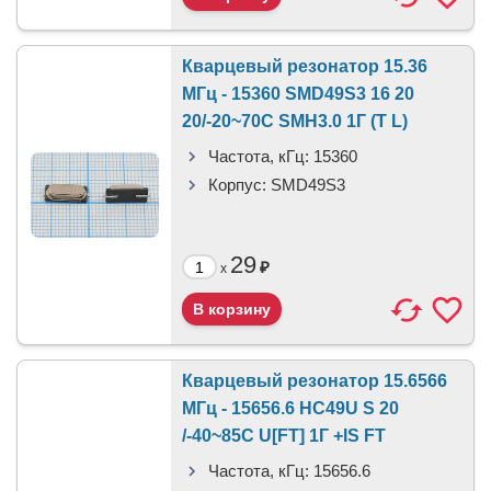
Кварцевый резонатор 15.36
МГц - 15360 SMD49S3 16 20
20/-20~70C SMH3.0 1Г (T L)
Частота, кГц:
15360
Корпус:
SMD49S3
29
₽
x
Кварцевый резонатор 15.6566
МГц - 15656.6 HC49U S 20
/-40~85C U[FT] 1Г +IS FT
Частота, кГц:
15656.6