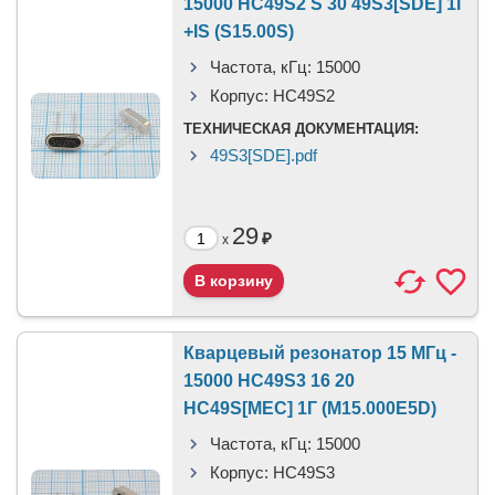
15000 HC49S2 S 30 49S3[SDE] 1Г
+IS (S15.00S)
Частота, кГц:
15000
Корпус:
HC49S2
ТЕХНИЧЕСКАЯ ДОКУМЕНТАЦИЯ:
49S3[SDE].pdf
29
₽
x
Кварцевый резонатор 15 МГц -
15000 HC49S3 16 20
HC49S[MEC] 1Г (M15.000E5D)
Частота, кГц:
15000
Корпус:
HC49S3