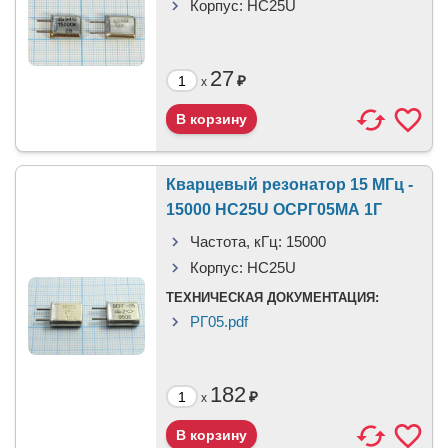
Корпус:
HC25U
27
₽
x
Кварцевый резонатор 15 МГц -
15000 HC25U ОСРГ05МА 1Г
Частота, кГц:
15000
Корпус:
HC25U
ТЕХНИЧЕСКАЯ ДОКУМЕНТАЦИЯ:
РГ05.pdf
182
₽
x