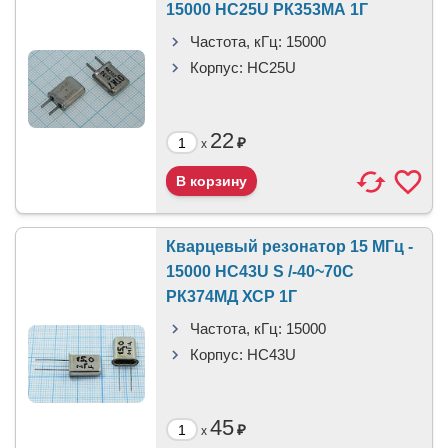
15000 HC25U РК353МА 1Г
Частота, кГц:
15000
Корпус:
HC25U
22
₽
x
Кварцевый резонатор 15 МГц -
15000 HC43U S /-40~70C
РК374МД ХСР 1Г
Частота, кГц:
15000
Корпус:
HC43U
45
₽
x