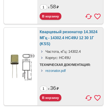
58
₽
x
Кварцевый резонатор 14.3024
МГц - 14302.4 HC49U 12 30 1Г
(KSS)
Частота, кГц:
14302.4
Корпус:
HC49U
ТЕХНИЧЕСКАЯ ДОКУМЕНТАЦИЯ:
rezonator.pdf
36
₽
x