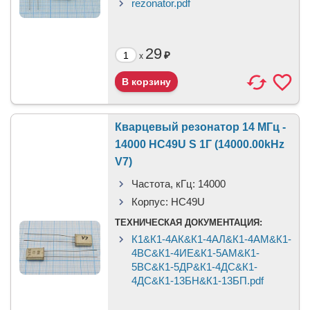
rezonator.pdf
29
₽
x
Кварцевый резонатор 14 МГц -
14000 HC49U S 1Г (14000.00kHz
V7)
Частота, кГц:
14000
Корпус:
HC49U
ТЕХНИЧЕСКАЯ ДОКУМЕНТАЦИЯ:
К1&К1-4АК&К1-4АЛ&К1-4АМ&К1-
4ВС&К1-4ИЕ&К1-5АМ&К1-
5ВС&К1-5ДР&К1-4ДС&К1-
4ДС&К1-13БН&К1-13БП.pdf