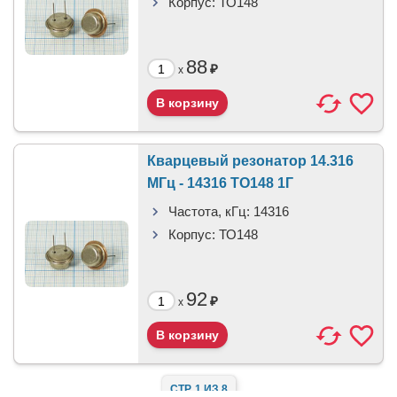
Корпус:
ТО148
88
₽
x
Кварцевый резонатор 14.316
МГц - 14316 ТО148 1Г
Частота, кГц:
14316
Корпус:
ТО148
92
₽
x
СТР. 1 ИЗ 8