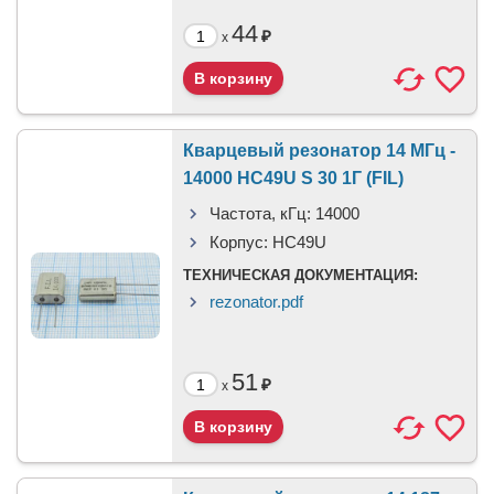
44
₽
x
Кварцевый резонатор 14 МГц -
14000 HC49U S 30 1Г (FIL)
Частота, кГц:
14000
Корпус:
HC49U
ТЕХНИЧЕСКАЯ ДОКУМЕНТАЦИЯ:
rezonator.pdf
51
₽
x