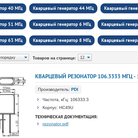
тор 40 МГц
Кварцевый генератор 44 МГц
Кварцевый гене
тор 51 МГц
Кварцевый генератор 6 МГц
Кварцевый генер
тор 63 МГц
Кварцевый генератор 8 МГц
Кварцевый генер
Товаров на странице:
КВАРЦЕВЫЙ РЕЗОНАТОР 106.3333 МГЦ - 1
Производитель:
PDI
Частота, кГц:
106333.3
Корпус:
HC49U
ТЕХНИЧЕСКАЯ ДОКУМЕНТАЦИЯ:
rezonator.pdf