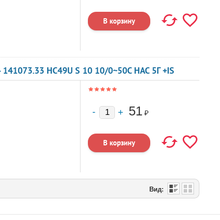
141073.33 HC49U S 10 10/0~50C HAC 5Г +IS
51
₽
Вид: