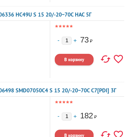
6336 HC49U S 15 20/-20~70C HAC 5Г
73
₽
6498 SMD07050C4 S 15 20/-20~70C C7[PDI] 3Г
182
₽