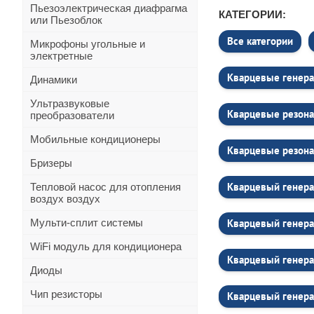
Пьезоэлектрическая диафрагма
КАТЕГОРИИ:
или Пьезоблок
Все категории
Микрофоны угольные и
электретные
Кварцевые генера
Динамики
Ультразвуковые
Кварцевые резона
преобразователи
Мобильные кондиционеры
Кварцевые резона
Бризеры
Кварцевый генера
Тепловой насос для отопления
воздух воздух
Мульти-сплит системы
Кварцевый генера
WiFi модуль для кондиционера
Кварцевый генера
Диоды
Чип резисторы
Кварцевый генера