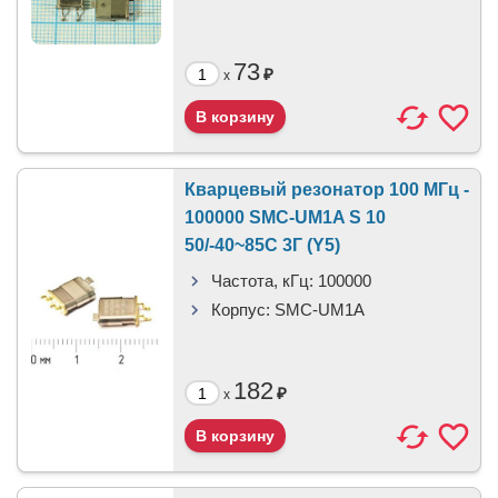
73
₽
x
Кварцевый резонатор 100 МГц -
100000 SMC-UM1A S 10
50/-40~85C 3Г (Y5)
Частота, кГц:
100000
Корпус:
SMC-UM1A
182
₽
x