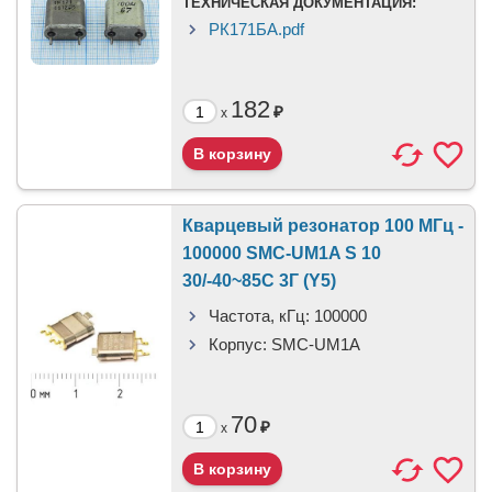
ТЕХНИЧЕСКАЯ ДОКУМЕНТАЦИЯ:
РК171БА.pdf
182
₽
x
Кварцевый резонатор 100 МГц -
100000 SMC-UM1A S 10
30/-40~85C 3Г (Y5)
Частота, кГц:
100000
Корпус:
SMC-UM1A
70
₽
x