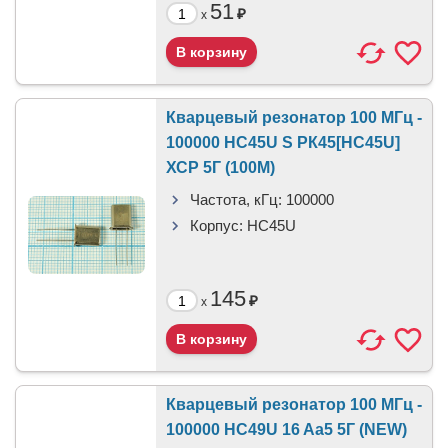
51
₽
x
Кварцевый резонатор 100 МГц -
100000 HC45U S РК45[HC45U]
ХСР 5Г (100М)
Частота, кГц:
100000
Корпус:
HC45U
145
₽
x
Кварцевый резонатор 100 МГц -
100000 HC49U 16 Aa5 5Г (NEW)