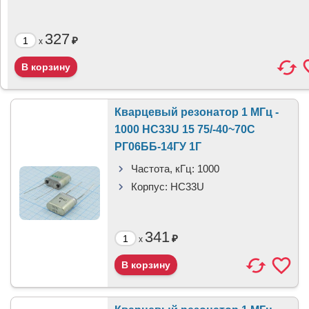
327
₽
x
Кварцевый резонатор 1 МГц -
1000 HC33U 15 75/-40~70C
РГ06ББ-14ГУ 1Г
Частота, кГц:
1000
Корпус:
HC33U
341
₽
x