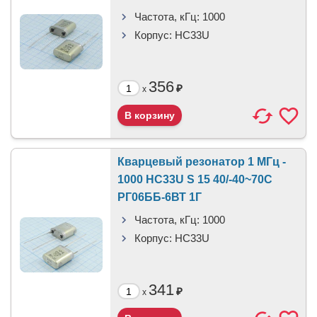
Частота, кГц:
1000
Корпус:
HC33U
356
₽
x
Кварцевый резонатор 1 МГц -
1000 HC33U S 15 40/-40~70C
РГ06ББ-6ВТ 1Г
Частота, кГц:
1000
Корпус:
HC33U
341
₽
x