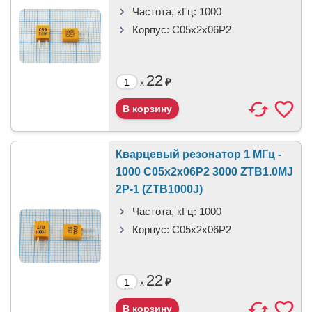
Частота, кГц:
1000
Корпус:
C05x2x06P2
22
₽
x
Кварцевый резонатор 1 МГц -
1000 C05x2x06P2 3000 ZTB1.0MJ
2P-1 (ZTB1000J)
Частота, кГц:
1000
Корпус:
C05x2x06P2
22
₽
x