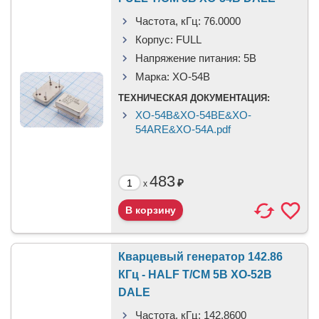
Частота, кГц:
76.0000
Корпус:
FULL
Напряжение питания:
5В
Марка:
XO-54B
ТЕХНИЧЕСКАЯ ДОКУМЕНТАЦИЯ:
XO-54B&XO-54BE&XO-
54ARE&XO-54A.pdf
483
₽
x
Кварцевый генератор 142.86
КГц - HALF T/CM 5В XO-52B
DALE
Частота, кГц:
142.8600