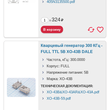
405N3135500.pdf
324
₽
x
Кварцевый генератор 300 КГц -
FULL TTL 5В XO-43B DALE
Частота, кГц:
300.0000
Корпус:
FULL
Напряжение питания:
5В
Марка:
XO-43B
ТЕХНИЧЕСКАЯ ДОКУМЕНТАЦИЯ:
XO-43B&XO-43AR&XO-43A.pdf
XO-43B-59.pdf