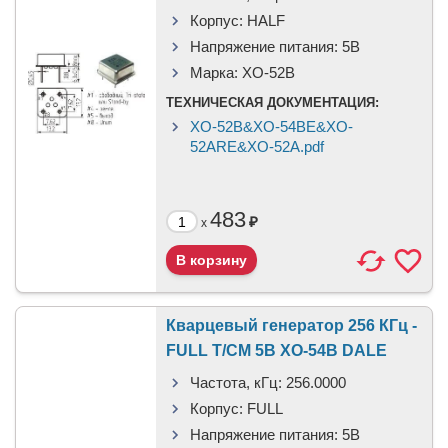
Корпус:
HALF
Напряжение питания:
5В
Марка:
XO-52B
ТЕХНИЧЕСКАЯ ДОКУМЕНТАЦИЯ:
XO-52B&XO-54BE&XO-
52ARE&XO-52A.pdf
483
₽
x
Кварцевый генератор 256 КГц -
FULL T/CM 5В XO-54B DALE
Частота, кГц:
256.0000
Корпус:
FULL
Напряжение питания:
5В