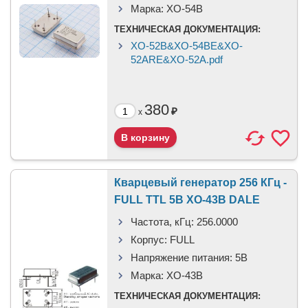
Марка:
XO-54B
ТЕХНИЧЕСКАЯ ДОКУМЕНТАЦИЯ:
XO-52B&XO-54BE&XO-
52ARE&XO-52A.pdf
380
₽
x
Кварцевый генератор 256 КГц -
FULL TTL 5В XO-43B DALE
Частота, кГц:
256.0000
Корпус:
FULL
Напряжение питания:
5В
Марка:
XO-43B
ТЕХНИЧЕСКАЯ ДОКУМЕНТАЦИЯ: