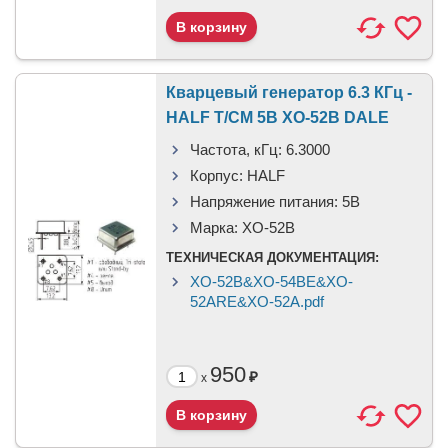
Кварцевый генератор 6.3 КГц -
HALF T/CM 5В XO-52B DALE
Частота, кГц:
6.3000
Корпус:
HALF
Напряжение питания:
5В
Марка:
XO-52B
ТЕХНИЧЕСКАЯ ДОКУМЕНТАЦИЯ:
XO-52B&XO-54BE&XO-
52ARE&XO-52A.pdf
950
₽
x