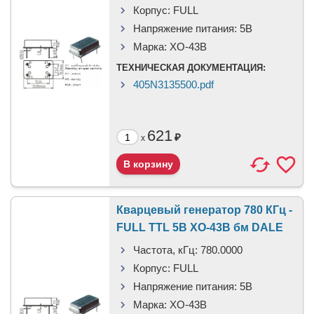
Корпус:
FULL
Напряжение питания:
5В
Марка:
XO-43B
ТЕХНИЧЕСКАЯ ДОКУМЕНТАЦИЯ:
405N3135500.pdf
621
₽
x
Кварцевый генератор 780 КГц -
FULL TTL 5В XO-43B бм DALE
Частота, кГц:
780.0000
Корпус:
FULL
Напряжение питания:
5В
Марка:
XO-43B