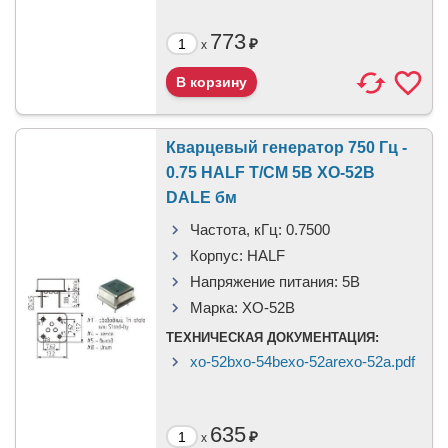
773
₽
x
Кварцевый генератор 750 Гц -
0.75 HALF T/CM 5В XO-52B
DALE бм
Частота, кГц:
0.7500
Корпус:
HALF
Напряжение питания:
5В
Марка:
XO-52B
ТЕХНИЧЕСКАЯ ДОКУМЕНТАЦИЯ:
xo-52bxo-54bexo-52arexo-52a.pdf
635
₽
x