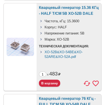
Кварцевый генератор 15.36 КГц
- HALF T/CM 5В XO-52B DALE
Частота, кГц:
15.3600
Корпус:
HALF
Напряжение питания:
5В
Марка:
XO-52B
ТЕХНИЧЕСКАЯ ДОКУМЕНТАЦИЯ:
XO-52B&XO-54BE&XO-
52ARE&XO-52A.pdf
483
₽
x
Кварцевый генератор 76 КГц -
FULL T/CM 5В XO-54B DALE