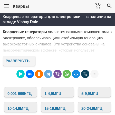
Кварцы
Кварцевые генераторы для электроники — в наличии на
складе Vishay Dale
Кварцевые генераторы
являются важными компонентами в
электронике, обеспечивающими стабильную генерацию
высокочастотных сигналов. Эти устройства основаны на
пьезоэлектрическом эффекте, который использует
кристаллы кварца для стабилизации частоты. Именно
РАЗВЕРНУТЬ...
кварцевые генераторы обеспечивают точность и
стабильность работы множества электронных приборов, от
микроконтроллеров и вычислительных устройств до
радиопередатчиков и систем связи.
В интернет-магазине
Кварцы
представлен широкий
0,001-999КГЦ
1-4,9МГЦ
5-9,9МГЦ
ассортимент
кварцевых генераторов
для самых различных
приложений. Мы предлагаем устройства с различной
частотой, напряжением питания, корпусом и другими
10-14,9МГЦ
15-19,9МГЦ
20-24,9МГЦ
параметрами, которые подходят для профессиональных и