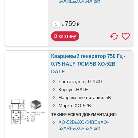
54ARE&XO-54A.pdf
759
₽
x
Кварцевый генератор 750 Гц -
0.75 HALF T/CM 5В XO-52B
DALE
Частота, кГц:
0.7500
Корпус:
HALF
Напряжение питания:
5В
Марка:
XO-52B
ТЕХНИЧЕСКАЯ ДОКУМЕНТАЦИЯ:
XO-52B&XO-54BE&XO-
52ARE&XO-52A.pdf