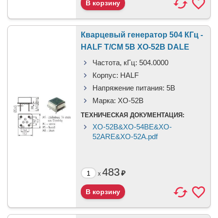
Кварцевый генератор 504 КГц -
HALF T/CM 5В XO-52B DALE
Частота, кГц:
504.0000
Корпус:
HALF
Напряжение питания:
5В
Марка:
XO-52B
ТЕХНИЧЕСКАЯ ДОКУМЕНТАЦИЯ:
XO-52B&XO-54BE&XO-
52ARE&XO-52A.pdf
483
₽
x