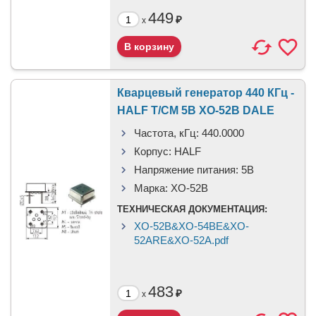
449
₽
x
Кварцевый генератор 440 КГц -
HALF T/CM 5В XO-52B DALE
Частота, кГц:
440.0000
Корпус:
HALF
Напряжение питания:
5В
Марка:
XO-52B
ТЕХНИЧЕСКАЯ ДОКУМЕНТАЦИЯ:
XO-52B&XO-54BE&XO-
52ARE&XO-52A.pdf
483
₽
x