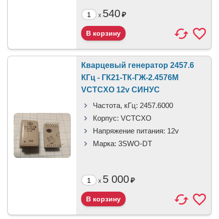
540
₽
x
Кварцевый генератор 2457.6
КГц - ГК21-ТК-ГЖ-2.4576М
VCTCXO 12v СИНУС
Частота, кГц:
2457.6000
Корпус:
VCTCXO
Напряжение питания:
12v
Марка:
3SWO-DT
5 000
₽
x