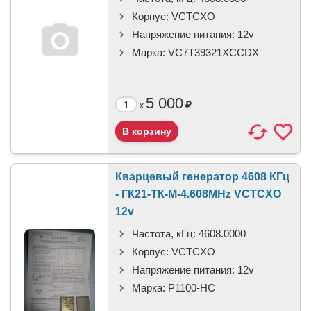
Корпус:
VCTCXO
Напряжение питания:
12v
Марка:
VC7T39321XCCDX
5 000
₽
x
Кварцевый генератор 4608 КГц
- ГК21-ТК-М-4.608MHz VCTCXO
12v
Частота, кГц:
4608.0000
Корпус:
VCTCXO
Напряжение питания:
12v
Марка:
P1100-HC