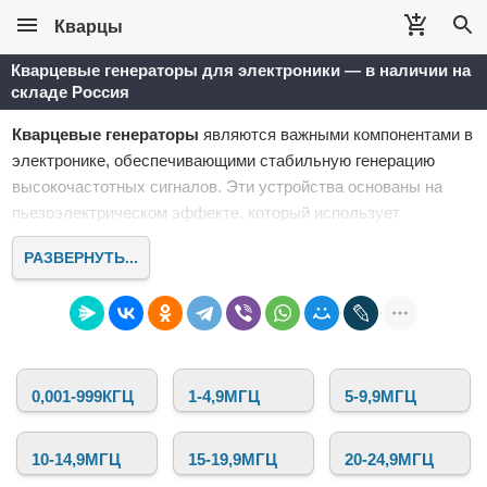
Кварцы
Кварцевые генераторы для электроники — в наличии на
складе Россия
Кварцевые генераторы
являются важными компонентами в
электронике, обеспечивающими стабильную генерацию
высокочастотных сигналов. Эти устройства основаны на
пьезоэлектрическом эффекте, который использует
кристаллы кварца для стабилизации частоты. Именно
РАЗВЕРНУТЬ...
кварцевые генераторы обеспечивают точность и
стабильность работы множества электронных приборов, от
микроконтроллеров и вычислительных устройств до
радиопередатчиков и систем связи.
В интернет-магазине
Кварцы
представлен широкий
0,001-999КГЦ
1-4,9МГЦ
5-9,9МГЦ
ассортимент
кварцевых генераторов
для самых различных
приложений. Мы предлагаем устройства с различной
частотой, напряжением питания, корпусом и другими
10-14,9МГЦ
15-19,9МГЦ
20-24,9МГЦ
параметрами, которые подходят для профессиональных и