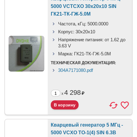
5000 VCTCXO 30x20x10 SIN
ГК21-ТК-ГЖ-5.0М
Частота, кГц:
5000.0000
Корпус:
30x20x10
Напряжение питания:
от 1.62 до
3.63 V
Марка:
ГК21-ТК-ГЖ-5.0М
ТЕХНИЧЕСКАЯ ДОКУМЕНТАЦИЯ:
304A7171080.pdf
4 298
₽
x
Кварцевый генератор 5 МГц -
5000 VCXO ТО-1(4) SIN 6.3В