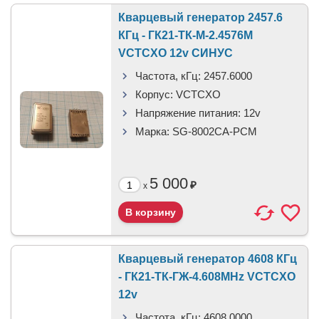
Кварцевый генератор 2457.6
КГц - ГК21-ТК-М-2.4576М
VCTCXO 12v СИНУС
Частота, кГц:
2457.6000
Корпус:
VCTCXO
Напряжение питания:
12v
Марка:
SG-8002CA-PCM
5 000
₽
x
Кварцевый генератор 4608 КГц
- ГК21-ТК-ГЖ-4.608MHz VCTCXO
12v
Частота, кГц:
4608.0000