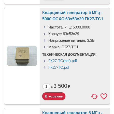
Кварцевый генератор 5 МГц -
5000 OCXO 63x53x29 ГК27-ТС1
Частота, кГц:
5000.0000
Корпус:
63x53x29
Напряжение питания:
3.3В
Марка:
ГК27-ТС1
ТЕХНИЧЕСКАЯ ДОКУМЕНТАЦИЯ:
ГК27-ТС(pdf).pdf
ГК27-ТС.pdf
3 500
₽
x
Кварцевый генератор 5 МГц -