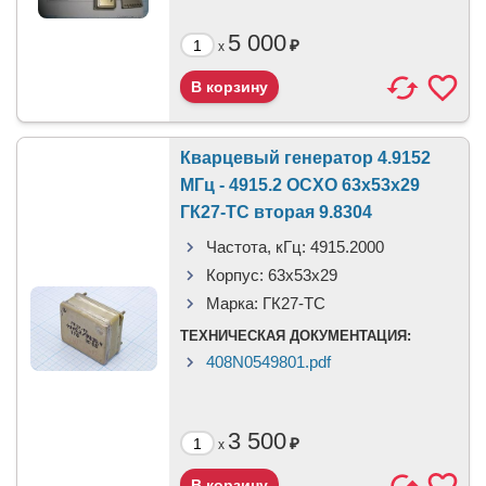
5 000
₽
x
Кварцевый генератор 4.9152
МГц - 4915.2 OCXO 63x53x29
ГК27-ТС вторая 9.8304
Частота, кГц:
4915.2000
Корпус:
63x53x29
Марка:
ГК27-ТС
ТЕХНИЧЕСКАЯ ДОКУМЕНТАЦИЯ:
408N0549801.pdf
3 500
₽
x