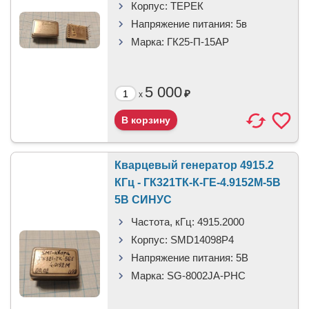
Корпус:
ТЕРЕК
Напряжение питания:
5в
Марка:
ГК25-П-15АР
5 000
₽
x
Кварцевый генератор 4915.2
КГц - ГК321ТК-К-ГЕ-4.9152М-5В
5В СИНУС
Частота, кГц:
4915.2000
Корпус:
SMD14098P4
Напряжение питания:
5В
Марка:
SG-8002JA-PHC