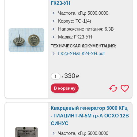
ГК23-УН
Частота, кГц:
5000.0000
Корпус:
ТО-1(4)
Напряжение питания:
6.3В
Марка:
ГК23-УН
ТЕХНИЧЕСКАЯ ДОКУМЕНТАЦИЯ:
ГК23-УН&ГК24-УН.pdf
330
₽
x
Кварцевый генератор 5000 КГц
- ГИАЦИНТ-М-5М гр-А OCXO 12В
СИНУС
Частота, кГц:
5000.0000