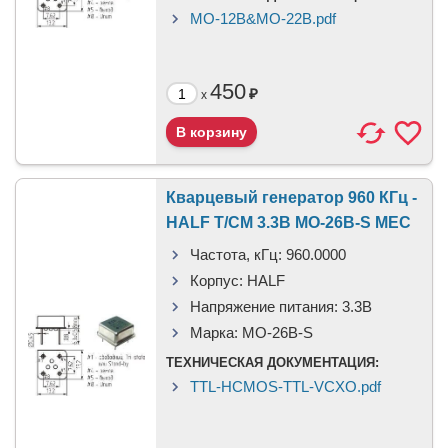
MO-12B&MO-22B.pdf
450
₽
x
Кварцевый генератор 960 КГц -
HALF T/CM 3.3В MO-26B-S MEC
Частота, кГц:
960.0000
Корпус:
HALF
Напряжение питания:
3.3В
Марка:
MO-26B-S
ТЕХНИЧЕСКАЯ ДОКУМЕНТАЦИЯ:
TTL-HCMOS-TTL-VCXO.pdf