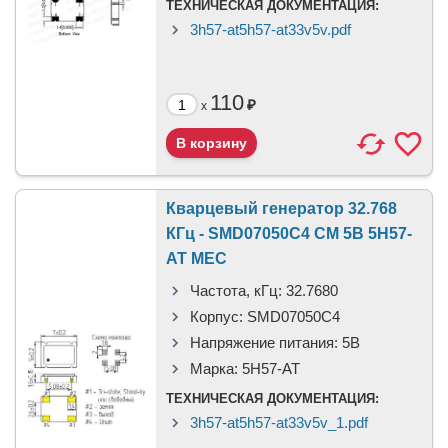
ТЕХНИЧЕСКАЯ ДОКУМЕНТАЦИЯ:
3h57-at5h57-at33v5v.pdf
110
₽
x
Кварцевый генератор 32.768
КГц - SMD07050C4 CM 5В 5H57-
AT MEC
Частота, кГц:
32.7680
Корпус:
SMD07050C4
Напряжение питания:
5В
Марка:
5H57-AT
ТЕХНИЧЕСКАЯ ДОКУМЕНТАЦИЯ:
3h57-at5h57-at33v5v_1.pdf