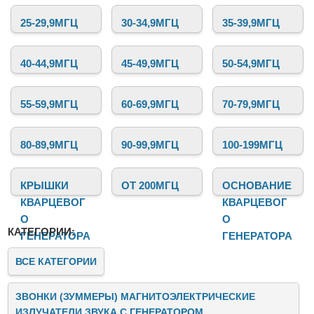
любительских проектов.
25-29,9МГЦ
30-34,9МГЦ
35-39,9МГЦ
40-44,9МГЦ
45-49,9МГЦ
50-54,9МГЦ
55-59,9МГЦ
60-69,9МГЦ
70-79,9МГЦ
80-89,9МГЦ
90-99,9МГЦ
100-199МГЦ
КРЫШКИ
ОТ 200МГЦ
ОСНОВАНИЕ
КВАРЦЕВОГ
КВАРЦЕВОГ
О
О
КАТЕГОРИИ:
ГЕНЕРАТОРА
ГЕНЕРАТОРА
ВСЕ КАТЕГОРИИ
ЗВОНКИ (ЗУММЕРЫ) МАГНИТОЭЛЕКТРИЧЕСКИЕ
ИЗЛУЧАТЕЛИ ЗВУКА C ГЕНЕРАТОРОМ