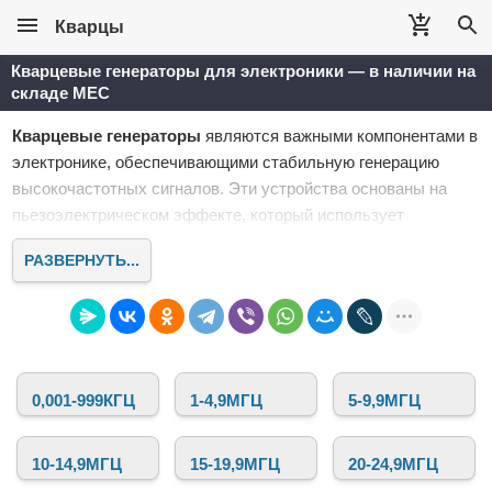
Кварцы
Кварцевые генераторы для электроники — в наличии на
складе MEC
Кварцевые генераторы
являются важными компонентами в
электронике, обеспечивающими стабильную генерацию
высокочастотных сигналов. Эти устройства основаны на
пьезоэлектрическом эффекте, который использует
кристаллы кварца для стабилизации частоты. Именно
РАЗВЕРНУТЬ...
кварцевые генераторы обеспечивают точность и
стабильность работы множества электронных приборов, от
микроконтроллеров и вычислительных устройств до
радиопередатчиков и систем связи.
В интернет-магазине
Кварцы
представлен широкий
0,001-999КГЦ
1-4,9МГЦ
5-9,9МГЦ
ассортимент
кварцевых генераторов
для самых различных
приложений. Мы предлагаем устройства с различной
частотой, напряжением питания, корпусом и другими
10-14,9МГЦ
15-19,9МГЦ
20-24,9МГЦ
параметрами, которые подходят для профессиональных и