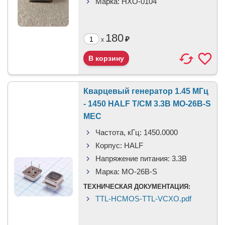
Марка:
HXO-0104
180
₽
x
Кварцевый генератор 1.45 МГц
- 1450 HALF T/CM 3.3В MO-26B-S
MEC
Частота, кГц:
1450.0000
Корпус:
HALF
Напряжение питания:
3.3В
Марка:
MO-26B-S
ТЕХНИЧЕСКАЯ ДОКУМЕНТАЦИЯ:
TTL-HCMOS-TTL-VCXO.pdf