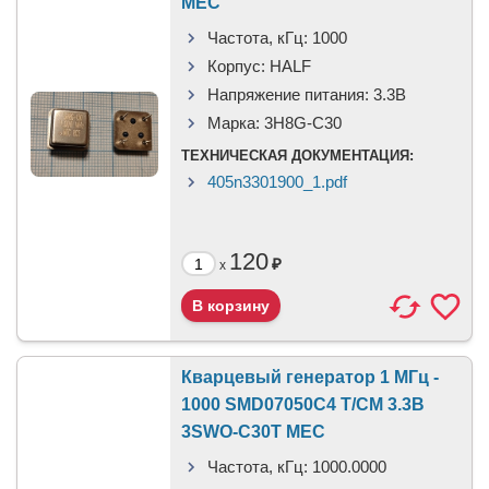
MEC
Частота, кГц:
1000
Корпус:
HALF
Напряжение питания:
3.3В
Марка:
3H8G-C30
ТЕХНИЧЕСКАЯ ДОКУМЕНТАЦИЯ:
405n3301900_1.pdf
120
₽
x
Кварцевый генератор 1 МГц -
1000 SMD07050C4 T/CM 3.3В
3SWO-C30T MEC
Частота, кГц:
1000.0000