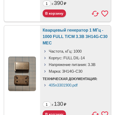
390
₽
x
Кварцевый генератор 1 МГц -
1000 FULL T/CM 3.3В 3H14G-C30
MEC
Частота, кГц:
1000
Корпус:
FULL DIL-14
Напряжение питания:
3.3В
Марка:
3H14G-C30
ТЕХНИЧЕСКАЯ ДОКУМЕНТАЦИЯ:
405n3301900.pdf
130
₽
x