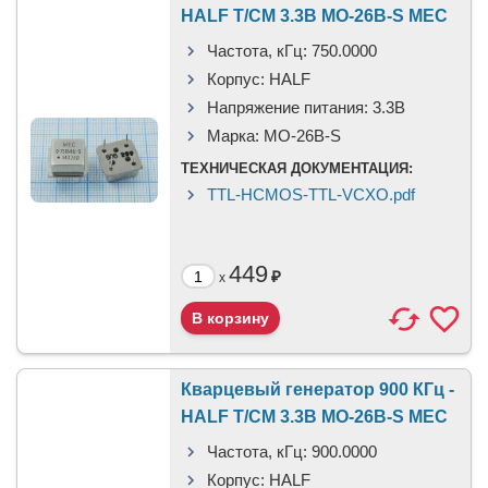
HALF T/CM 3.3В MO-26B-S MEC
Частота, кГц:
750.0000
Корпус:
HALF
Напряжение питания:
3.3В
Марка:
MO-26B-S
ТЕХНИЧЕСКАЯ ДОКУМЕНТАЦИЯ:
TTL-HCMOS-TTL-VCXO.pdf
449
₽
x
Кварцевый генератор 900 КГц -
HALF T/CM 3.3В MO-26B-S MEC
Частота, кГц:
900.0000
Корпус:
HALF