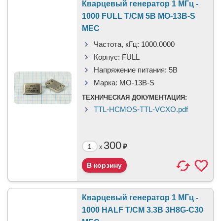
Кварцевый генератор 1 МГц -
1000 FULL T/CM 5В MO-13B-S
MEC
Частота, кГц:
1000.0000
Корпус:
FULL
Напряжение питания:
5В
Марка:
MO-13B-S
ТЕХНИЧЕСКАЯ ДОКУМЕНТАЦИЯ:
TTL-HCMOS-TTL-VCXO.pdf
300
₽
x
Кварцевый генератор 1 МГц -
1000 HALF T/CM 3.3В 3H8G-C30