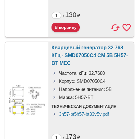
130
₽
x
Кварцевый генератор 32.768
КГц - SMD07050C4 CM 5В 5H57-
BT MEC
Частота, кГц:
32.7680
Корпус:
SMD07050C4
Напряжение питания:
5В
Марка:
5H57-BT
ТЕХНИЧЕСКАЯ ДОКУМЕНТАЦИЯ:
3h57-bt5h57-bt33v5v.pdf
173
₽
x