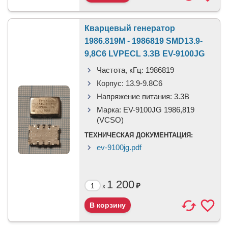
Кварцевый генератор
1986.819M - 1986819 SMD13.9-
9,8C6 LVPECL 3.3В ЕV-9100JG
Частота, кГц:
1986819
Корпус:
13.9-9.8C6
Напряжение питания:
3.3В
Марка:
ЕV-9100JG 1986,819
(VCSO)
ТЕХНИЧЕСКАЯ ДОКУМЕНТАЦИЯ:
ev-9100jg.pdf
1 200
₽
x