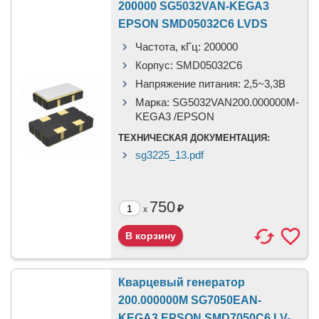
200000 SG5032VAN-KEGA3
EPSON SMD05032C6 LVDS
Частота, кГц:
200000
Корпус:
SMD05032C6
Напряжение питания:
2,5~3,3В
Марка:
SG5032VAN200.000000M-
KEGA3 /EPSON
ТЕХНИЧЕСКАЯ ДОКУМЕНТАЦИЯ:
sg3225_13.pdf
750
₽
x
Кварцевый генератор
200.000000M SG7050EAN-
KEGA3 EPSON SMD7050C6 LV-