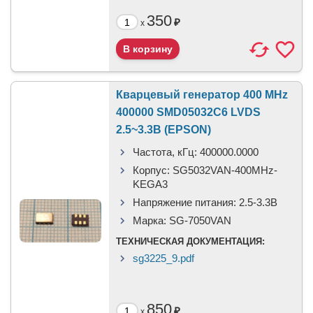
350
₽
x
Кварцевый генератор 400 MHz
400000 SMD05032C6 LVDS
2.5~3.3В (EPSON)
Частота, кГц:
400000.0000
Корпус:
SG5032VAN-400MHz-
KEGA3
Напряжение питания:
2.5-3.3В
Марка:
SG-7050VAN
ТЕХНИЧЕСКАЯ ДОКУМЕНТАЦИЯ:
sg3225_9.pdf
850
₽
x