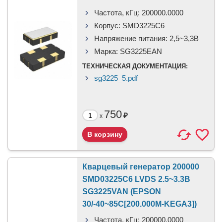
Частота, кГц:
200000.0000
Корпус:
SMD3225C6
Напряжение питания:
2,5~3,3В
Марка:
SG3225EAN
ТЕХНИЧЕСКАЯ ДОКУМЕНТАЦИЯ:
sg3225_5.pdf
750
₽
x
Кварцевый генератор 200000
SMD03225C6 LVDS 2.5~3.3В
SG3225VAN (EPSON
30/-40~85C[200.000M-KEGA3])
Частота, кГц:
200000.0000