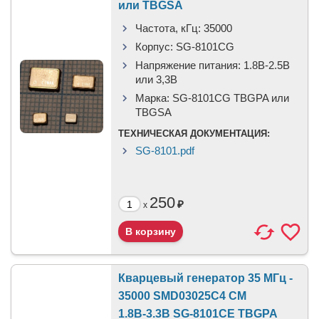
или TBGSA
Частота, кГц:
35000
Корпус:
SG-8101CG
Напряжение питания:
1.8В-2.5B
или 3,3B
Марка:
SG-8101CG TBGPA или
TBGSA
ТЕХНИЧЕСКАЯ ДОКУМЕНТАЦИЯ:
SG-8101.pdf
250
₽
x
Кварцевый генератор 35 МГц -
35000 SMD03025C4 CM
1.8В-3.3В SG-8101CE TBGPA