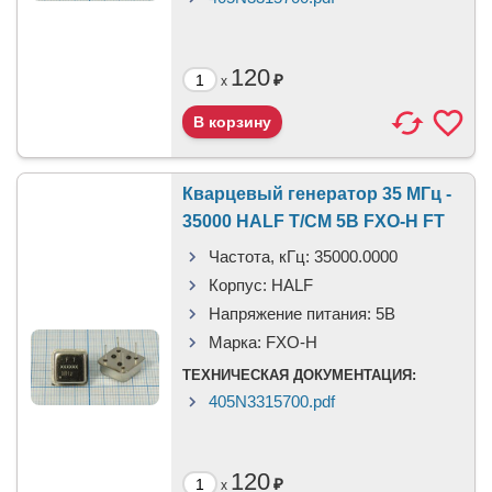
120
₽
x
Кварцевый генератор 35 МГц -
35000 HALF T/CM 5В FXO-H FT
Частота, кГц:
35000.0000
Корпус:
HALF
Напряжение питания:
5В
Марка:
FXO-H
ТЕХНИЧЕСКАЯ ДОКУМЕНТАЦИЯ:
405N3315700.pdf
120
₽
x