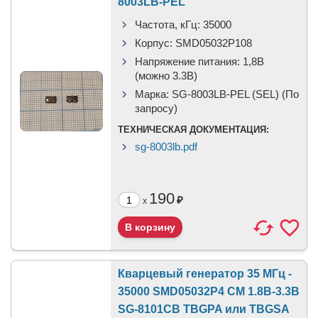
8003LB-PEL
Частота, кГц:
35000
Корпус:
SMD05032P108
Напряжение питания:
1,8В
(можно 3.3В)
Марка:
SG-8003LB-PEL (SEL) (По
запросу)
ТЕХНИЧЕСКАЯ ДОКУМЕНТАЦИЯ:
sg-8003lb.pdf
190
₽
x
Кварцевый генератор 35 МГц -
35000 SMD05032P4 CM 1.8В-3.3В
SG-8101CB TBGPA или TBGSA