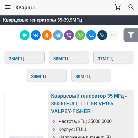
Кварцы
Кварцевые генераторы 35-39,9МГц
35МГЦ
36МГЦ
37МГЦ
38МГЦ
39МГЦ
Кварцевый генератор 35 МГц -
35000 FULL TTL 5В VF155
VALPEY-FISHER
Частота, кГц:
35000.0000
Корпус:
FULL
Напряжение питания:
5В