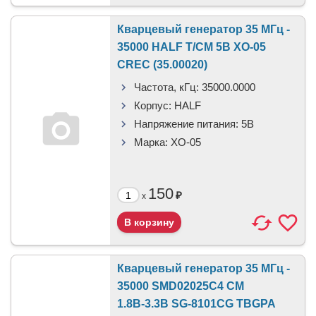
Кварцевый генератор 35 МГц -
35000 HALF T/CM 5В XO-05
CREC (35.00020)
Частота, кГц:
35000.0000
Корпус:
HALF
Напряжение питания:
5В
Марка:
XO-05
150
₽
x
Кварцевый генератор 35 МГц -
35000 SMD02025C4 CM
1.8В-3.3В SG-8101CG TBGPA