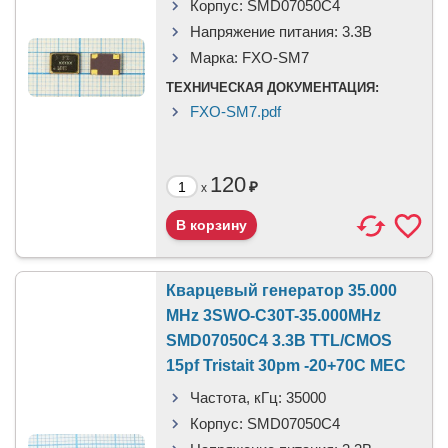
Корпус:
SMD07050C4
Напряжение питания:
3.3В
Марка:
FXO-SM7
ТЕХНИЧЕСКАЯ ДОКУМЕНТАЦИЯ:
FXO-SM7.pdf
120
₽
x
Кварцевый генератор 35.000
MHz 3SWO-C30T-35.000MHz
SMD07050C4 3.3В TTL/CMOS
15pf Tristait 30pm -20+70C МЕС
Частота, кГц:
35000
Корпус:
SMD07050C4