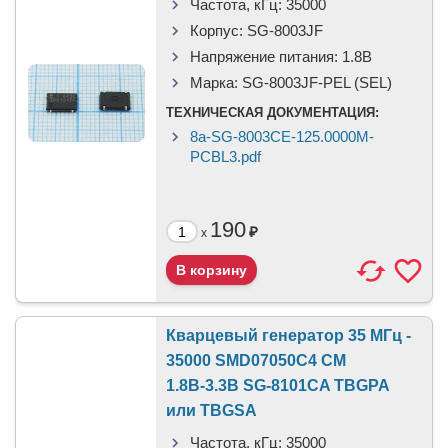
Частота, кГц:
35000
Корпус:
SG-8003JF
Напряжение питания:
1.8В
Марка:
SG-8003JF-PEL (SEL)
ТЕХНИЧЕСКАЯ ДОКУМЕНТАЦИЯ:
8a-SG-8003CE-125.0000M-
PCBL3.pdf
190
₽
x
Кварцевый генератор 35 МГц -
35000 SMD07050C4 CM
1.8В-3.3В SG-8101CA TBGPA
или TBGSA
Частота, кГц:
35000