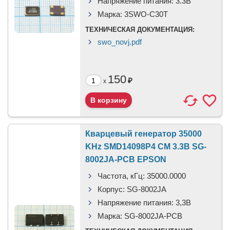
Напряжение питания:
3.3В
Марка:
3SWO-C30T
ТЕХНИЧЕСКАЯ ДОКУМЕНТАЦИЯ:
swo_novj.pdf
150
₽
x
Кварцевый генератор 35000
KHz SMD14098P4 CM 3.3В SG-
8002JA-PCB EPSON
Частота, кГц:
35000.0000
Корпус:
SG-8002JA
Напряжение питания:
3,3B
Марка:
SG-8002JA-PCB