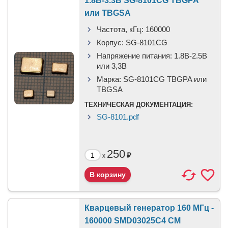
1.8В-3.3В SG-8101CG TBGPA
или TBGSA
Частота, кГц:
160000
Корпус:
SG-8101CG
Напряжение питания:
1.8В-2.5B
или 3,3B
Марка:
SG-8101CG TBGPA или
TBGSA
ТЕХНИЧЕСКАЯ ДОКУМЕНТАЦИЯ:
SG-8101.pdf
250
₽
x
Кварцевый генератор 160 МГц -
160000 SMD03025C4 CM