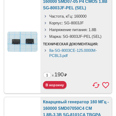
160000 SMD07-05 P4 CMOS 1.8В
SG-8003JF-PEL (SEL)
Частота, кГц:
160000
Корпус:
SG-8003JF
Напряжение питания:
1.8В
Марка:
SG-8003JF-PEL (SEL)
ТЕХНИЧЕСКАЯ ДОКУМЕНТАЦИЯ:
8a-SG-8003CE-125.0000M-
PCBL3.pdf
190
₽
x
Кварцевый генератор 160 МГц -
160000 SMD07050C4 CM
1.8В-3.3В SG-8101CA TBGPA