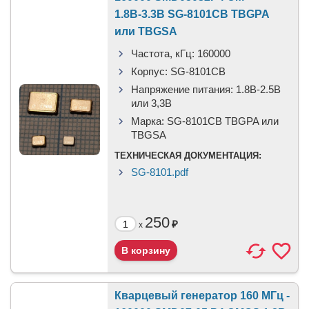
1.8В-3.3В SG-8101CB TBGPA
или TBGSA
Частота, кГц:
160000
Корпус:
SG-8101CB
Напряжение питания:
1.8В-2.5B
или 3,3B
Марка:
SG-8101CB TBGPA или
TBGSA
ТЕХНИЧЕСКАЯ ДОКУМЕНТАЦИЯ:
SG-8101.pdf
250
₽
x
Кварцевый генератор 160 МГц -