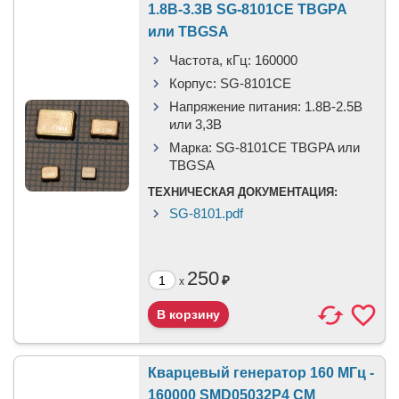
1.8В-3.3В SG-8101CE TBGPA
или TBGSA
Частота, кГц:
160000
Корпус:
SG-8101CE
Напряжение питания:
1.8В-2.5B
или 3,3B
Марка:
SG-8101CE TBGPA или
TBGSA
ТЕХНИЧЕСКАЯ ДОКУМЕНТАЦИЯ:
SG-8101.pdf
250
₽
x
Кварцевый генератор 160 МГц -
160000 SMD05032P4 CM