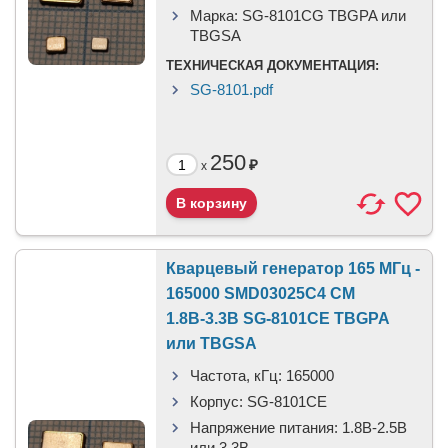
Марка:
SG-8101CG TBGPA или
TBGSA
ТЕХНИЧЕСКАЯ ДОКУМЕНТАЦИЯ:
SG-8101.pdf
250
₽
x
Кварцевый генератор 165 МГц -
165000 SMD03025C4 CM
1.8В-3.3В SG-8101CE TBGPA
или TBGSA
Частота, кГц:
165000
Корпус:
SG-8101CE
Напряжение питания:
1.8В-2.5B
или 3,3B