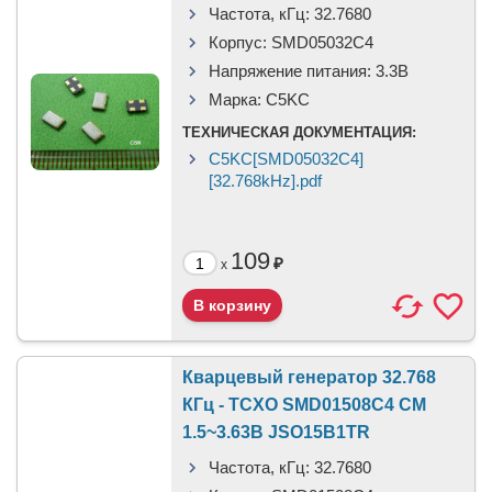
Частота, кГц:
32.7680
Корпус:
SMD05032C4
Напряжение питания:
3.3В
Марка:
C5KC
ТЕХНИЧЕСКАЯ ДОКУМЕНТАЦИЯ:
C5KC[SMD05032C4]
[32.768kHz].pdf
109
₽
x
Кварцевый генератор 32.768
КГц - TCXO SMD01508C4 CM
1.5~3.63В JSO15B1TR
Частота, кГц:
32.7680