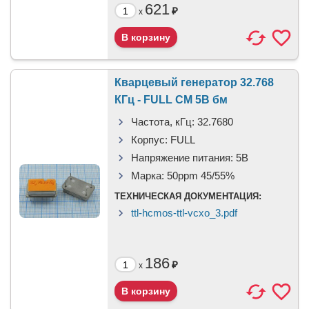
621
₽
x
Кварцевый генератор 32.768
КГц - FULL CM 5В бм
Частота, кГц:
32.7680
Корпус:
FULL
Напряжение питания:
5В
Марка:
50ppm 45/55%
ТЕХНИЧЕСКАЯ ДОКУМЕНТАЦИЯ:
ttl-hcmos-ttl-vcxo_3.pdf
186
₽
x