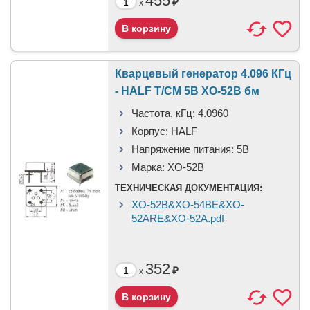
455
₽
x
Кварцевый генератор 4.096 КГц
- HALF T/CM 5В XO-52B бм
Частота, кГц:
4.0960
Корпус:
HALF
Напряжение питания:
5В
Марка:
XO-52B
ТЕХНИЧЕСКАЯ ДОКУМЕНТАЦИЯ:
XO-52B&XO-54BE&XO-
52ARE&XO-52A.pdf
352
₽
x