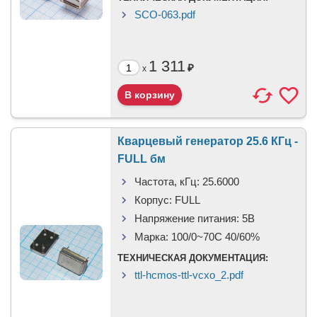
SCO-063.pdf
1 311
₽
x
Кварцевый генератор 25.6 КГц -
FULL бм
Частота, кГц:
25.6000
Корпус:
FULL
Напряжение питания:
5В
Марка:
100/0~70C 40/60%
ТЕХНИЧЕСКАЯ ДОКУМЕНТАЦИЯ:
ttl-hcmos-ttl-vcxo_2.pdf