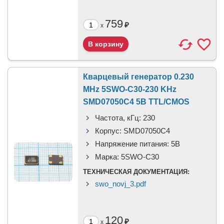
759
₽
x
Кварцевый генератор 0.230
MHz 5SWO-C30-230 KHz
SMD07050C4 5В TTL/CMOS
Частота, кГц:
230
Корпус:
SMD07050C4
Напряжение питания:
5В
Марка:
5SWO-C30
ТЕХНИЧЕСКАЯ ДОКУМЕНТАЦИЯ:
swo_novj_3.pdf
120
₽
x