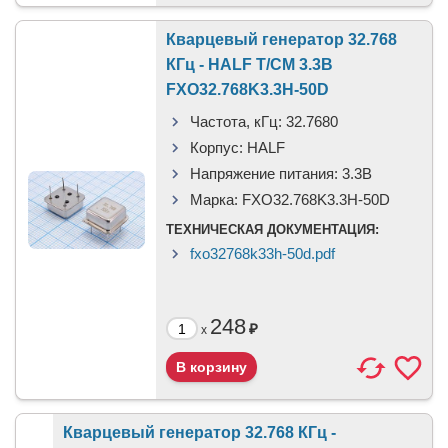
Кварцевый генератор 32.768
КГц - HALF T/CM 3.3В
FXO32.768K3.3H-50D
Частота, кГц:
32.7680
Корпус:
HALF
Напряжение питания:
3.3В
Марка:
FXO32.768K3.3H-50D
ТЕХНИЧЕСКАЯ ДОКУМЕНТАЦИЯ:
fxo32768k33h-50d.pdf
248
₽
x
Кварцевый генератор 32.768 КГц -