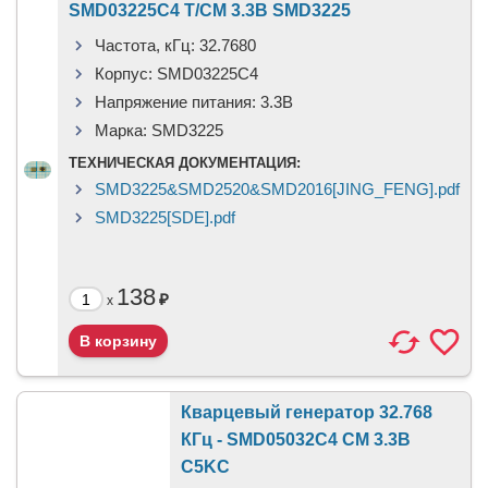
SMD03225C4 T/CM 3.3В SMD3225
Частота, кГц:
32.7680
Корпус:
SMD03225C4
Напряжение питания:
3.3В
Марка:
SMD3225
ТЕХНИЧЕСКАЯ ДОКУМЕНТАЦИЯ:
SMD3225&SMD2520&SMD2016[JING_FENG].pdf
SMD3225[SDE].pdf
138
₽
x
Кварцевый генератор 32.768
КГц - SMD05032C4 CM 3.3В
C5KC