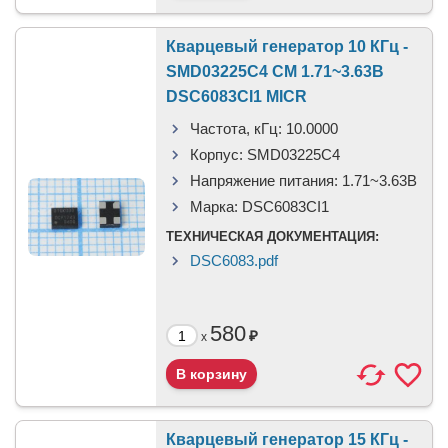
Кварцевый генератор 10 КГц -
SMD03225C4 CM 1.71~3.63В
DSC6083CI1 MICR
Частота, кГц:
10.0000
Корпус:
SMD03225C4
Напряжение питания:
1.71~3.63В
Марка:
DSC6083CI1
ТЕХНИЧЕСКАЯ ДОКУМЕНТАЦИЯ:
DSC6083.pdf
580
₽
x
Кварцевый генератор 15 КГц -