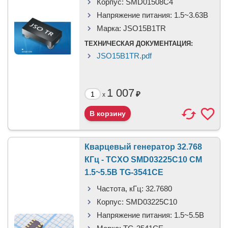
Корпус:
SMD01508C4
Напряжение питания:
1.5~3.63В
Марка:
JSO15B1TR
ТЕХНИЧЕСКАЯ ДОКУМЕНТАЦИЯ:
JSO15B1TR.pdf
1 007
₽
x
Кварцевый генератор 32.768
КГц - TCXO SMD03225C10 CM
1.5~5.5В TG-3541CE
Частота, кГц:
32.7680
Корпус:
SMD03225C10
Напряжение питания:
1.5~5.5В