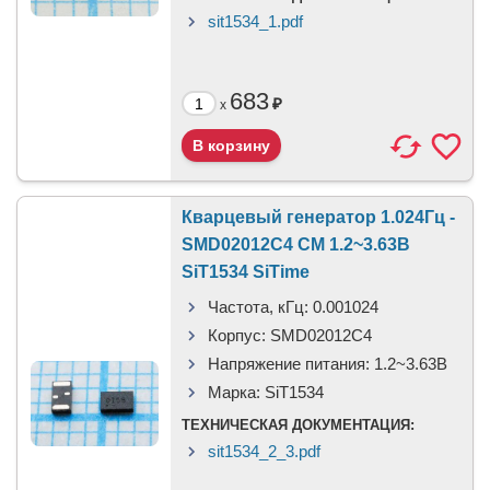
sit1534_1.pdf
683
₽
x
Кварцевый генератор 1.024Гц -
SMD02012C4 CM 1.2~3.63В
SiT1534 SiTime
Частота, кГц:
0.001024
Корпус:
SMD02012C4
Напряжение питания:
1.2~3.63В
Марка:
SiT1534
ТЕХНИЧЕСКАЯ ДОКУМЕНТАЦИЯ:
sit1534_2_3.pdf