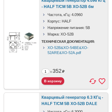
Кварцевый генератор 4.096 КГц
- HALF T/CM 5В XO-52B бм
Частота, кГц:
4.0960
Корпус:
HALF
Напряжение питания:
5В
Марка:
XO-52B
ТЕХНИЧЕСКАЯ ДОКУМЕНТАЦИЯ:
XO-52B&XO-54BE&XO-
52ARE&XO-52A.pdf
352
₽
x
Кварцевый генератор 6.3 КГц -
HALF T/CM 5В XO-52B DALE
Частота, кГц:
6.3000