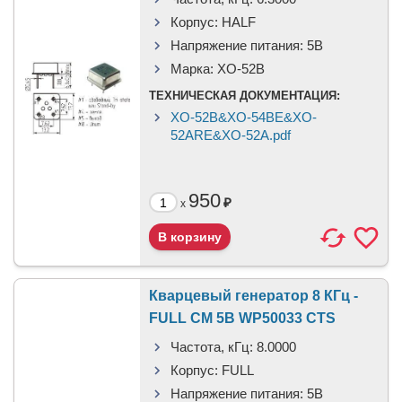
Корпус:
HALF
Напряжение питания:
5В
Марка:
XO-52B
ТЕХНИЧЕСКАЯ ДОКУМЕНТАЦИЯ:
XO-52B&XO-54BE&XO-
52ARE&XO-52A.pdf
950
₽
x
Кварцевый генератор 8 КГц -
FULL CM 5В WP50033 CTS
Частота, кГц:
8.0000
Корпус:
FULL
Напряжение питания:
5В