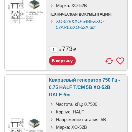
Марка:
XO-52B
ТЕХНИЧЕСКАЯ ДОКУМЕНТАЦИЯ:
XO-52B&XO-54BE&XO-
52ARE&XO-52A.pdf
773
₽
x
Кварцевый генератор 750 Гц -
0.75 HALF T/CM 5В XO-52B
DALE бм
Частота, кГц:
0.7500
Корпус:
HALF
Напряжение питания:
5В
Марка:
XO-52B