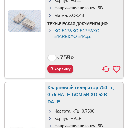
Корпус:
FULL
Напряжение питания:
5В
Марка:
XO-54B
ТЕХНИЧЕСКАЯ ДОКУМЕНТАЦИЯ:
XO-54B&XO-54BE&XO-
54ARE&XO-54A.pdf
759
₽
x
Кварцевый генератор 750 Гц -
0.75 HALF T/CM 5В XO-52B
DALE
Частота, кГц:
0.7500
Корпус:
HALF
Напряжение питания:
5В