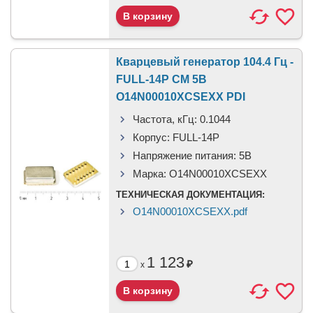
Кварцевый генератор 104.4 Гц -
FULL-14P CM 5В
O14N00010XCSEXX PDI
Частота, кГц:
0.1044
Корпус:
FULL-14P
Напряжение питания:
5В
Марка:
O14N00010XCSEXX
ТЕХНИЧЕСКАЯ ДОКУМЕНТАЦИЯ:
O14N00010XCSEXX.pdf
1 123
₽
x