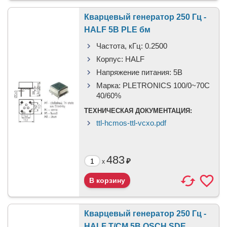
Кварцевый генератор 250 Гц -
HALF 5В PLE бм
Частота, кГц:
0.2500
Корпус:
HALF
Напряжение питания:
5В
Марка:
PLETRONICS 100/0~70C
40/60%
ТЕХНИЧЕСКАЯ ДОКУМЕНТАЦИЯ:
ttl-hcmos-ttl-vcxo.pdf
483
₽
x
Кварцевый генератор 250 Гц -
HALF T/CM 5В OSCH SDE