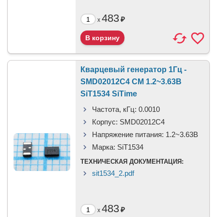
483
₽
x
Кварцевый генератор 1Гц -
SMD02012C4 CM 1.2~3.63В
SiT1534 SiTime
Частота, кГц:
0.0010
Корпус:
SMD02012C4
Напряжение питания:
1.2~3.63В
Марка:
SiT1534
ТЕХНИЧЕСКАЯ ДОКУМЕНТАЦИЯ:
sit1534_2.pdf
483
₽
x