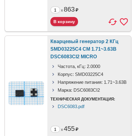
863
₽
x
Кварцевый генератор 2 КГц
SMD03225C4 CM 1.71~3.63В
DSC6083CI2 MICRO
Частота, кГц:
2.0000
Корпус:
SMD03225C4
Напряжение питания:
1.71~3.63В
Марка:
DSC6083CI2
ТЕХНИЧЕСКАЯ ДОКУМЕНТАЦИЯ:
DSC6083.pdf
455
₽
x