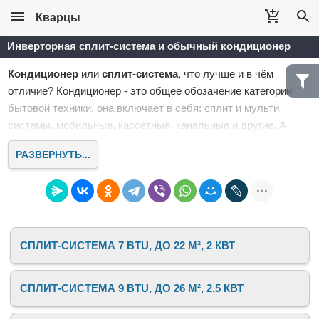
Кварцы
Инверторная сплит-система и обычный кондиционер
Кондиционер
или
сплит-система
, что лучше и в чём
отличие? Кондиционер - это общее обозачение категории
бытовой техники, она включает в себя: сплит и мульти
системы, мобильные, кассетные, канальные и другие. А
сплит система - это разновидность кондиционера,
РАЗВЕРНУТЬ...
состоящего из 2 блоков: внутренний блок (внутри помещения
и охлаждает, уровень шума не большой, от 18 дБ) и
наружный блок (за окном, уровень шума от 45 дБ).
Поможем выбрать надёжную
инверторную сплит систему
с установкой под ключ Люберцы - Жулебино - Москва и в
СПЛИТ-СИСТЕМА 7 BTU, ДО 22 М², 2 КВТ
радиусе вокруг, пишите или звоните +7-962-961-02-49.
СПЛИТ-СИСТЕМА 9 BTU, ДО 26 М², 2.5 КВТ