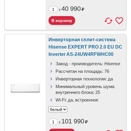
40 990
₽
x
Инверторная сплит-система
Hisense EXPERT PRO 2.0 EU DC
Inverter AS-24UW4RFWHC00
Завод - производитель:
Hisense
Рассчитан на площадь:
76
Инверторная технология:
да
Минимальный уровень шума
внутреннего блока:
25
Wi-Fi:
да, встроенное
101 990
₽
x