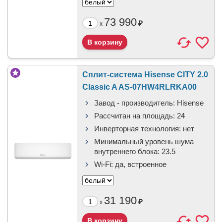
73 990
₽
x
Сплит-система Hisense CITY 2.0
Classic A AS-07HW4RLRKA00
Завод - производитель:
Hisense
Рассчитан на площадь:
24
Инверторная технология:
нет
Минимальный уровень шума
внутреннего блока:
23.5
Wi-Fi:
да, встроенное
31 190
₽
x