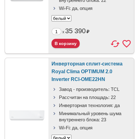
внутреннего блока:
22
Wi-Fi:
да, опция
35 390
₽
x
Инверторная сплит-система
Royal Clima OPTIMUM 2.0
Inverter RCI-OME22HN
Завод - производитель:
TCL
Рассчитан на площадь:
22
Инверторная технология:
да
Минимальный уровень шума
внутреннего блока:
23
Wi-Fi:
да, опция