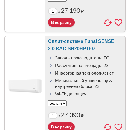
27 190
₽
x
Сплит-система Funai SENSEI
2.0 RAC-SN20HP.D07
Завод - производитель:
TCL
Рассчитан на площадь:
22
Инверторная технология:
нет
Минимальный уровень шума
внутреннего блока:
22
Wi-Fi:
да, опция
27 390
₽
x