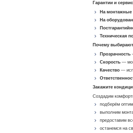
Гарантии и сервис
На монтажные
На оборудован
Постгарантийн
Техническая п
Почему выбирают
Прозрачность
—
Скорость
— мон
Качество
— исп
Ответственнос
Закажите кондици
Создадим комфортн
подберём оптим
выполним монта
предоставим вс
останемся на св