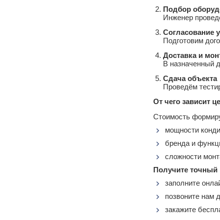
Подбор оборуд
Инженер проведё
Согласование 
Подготовим дого
Доставка и мон
В назначенный д
Сдача объекта
Проведём тести
От чего зависит ц
Стоимость формиру
мощности конди
бренда и функци
сложности монт
Получите точный 
заполните онлай
позвоните нам 
закажите беспл