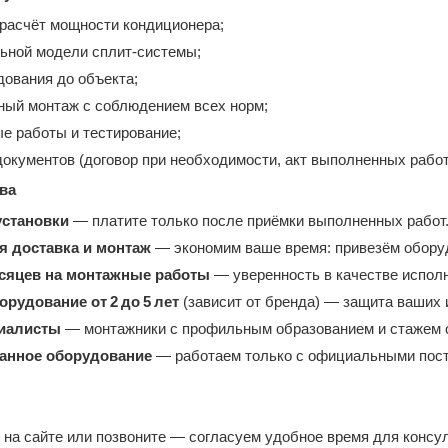
 расчёт мощности кондиционера;
ьной модели сплит‑системы;
дования до объекта;
ый монтаж с соблюдением всех норм;
е работы и тестирование;
документов (договор при необходимости, акт выполненных работ
ва
установки
— платите только после приёмки выполненных работ
 доставка и монтаж
— экономим ваше время: привезём оборуд
есяцев на монтажные работы
— уверенность в качестве испол
орудование от 2 до 5 лет
(зависит от бренда) — защита ваших 
иалисты
— монтажники с профильным образованием и стажем от
анное оборудование
— работаем только с официальными пос
 на сайте или позвоните — согласуем удобное время для консу