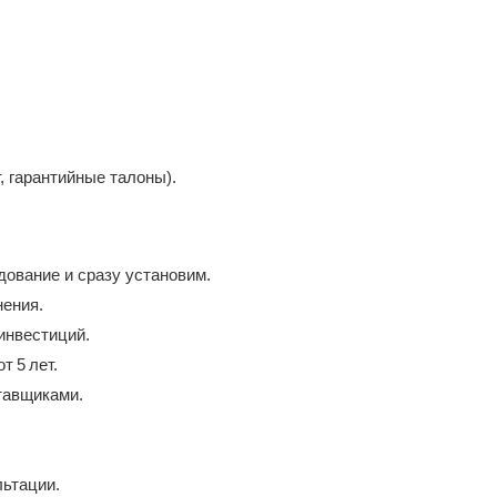
, гарантийные талоны).
.
ование и сразу установим.
нения.
инвестиций.
 5 лет.
тавщиками.
льтации.