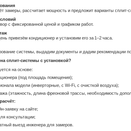
ования
т замеры, рассчитает мощность и предложит варианты сплит‑с
условий
вор с фиксированной ценой и графиком работ.
таж
ень привезём кондиционер и установим его за 1–2 часа.
рование системы, выдадим документы и дадим рекомендации по
ена сплит‑системы с установкой?
ется на основе:
ционера (под площадь помещения);
онала модели (инверторные, с Wi‑Fi, с очисткой воздуха);
ажа (этажность, длина фреоновой трассы, необходимость допо
расчёт:
н‑заявку на сайте;
для консультации;
атный выезд инженера для замеров.