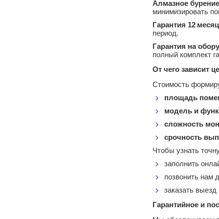
Алмазное бурени
минимизировать по
Гарантия 12 меся
период.
Гарантия на обору
полный комплект г
От чего зависит ц
Стоимость формиру
площадь поме
модель и фун
сложность мо
срочность вып
Чтобы узнать точн
заполнить онлай
позвонить нам 
заказать выезд
Гарантийное и по