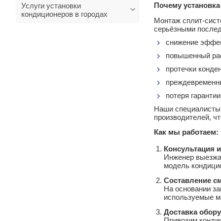
Почему установка
Услуги установки
кондиционеров в городах
Монтаж сплит‑сист
серьёзными послед
снижение эффек
повышенный рас
протечки конде
преждевременны
потеря гарантии
Наши специалисты 
производителей, ч
Как мы работаем:
Консультация 
Инженер выезжае
модель кондици
Составление см
На основании за
используемые м
Доставка обор
Привозим кондиц