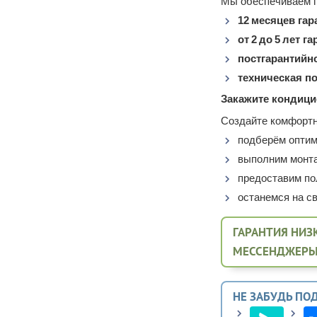
Мы обеспечиваем п
12 месяцев га
от 2 до 5 лет 
постгарантийн
техническая п
Закажите кондици
Создайте комфортн
подберём оптим
выполним монта
предоставим по
останемся на св
ГАРАНТИЯ НИЗК
МЕССЕНДЖЕРЫ
НЕ ЗАБУДЬ ПО