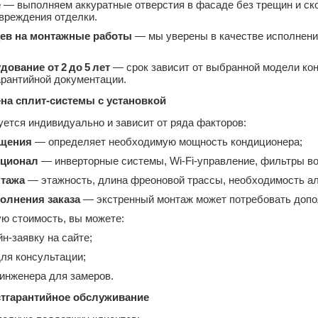
е
— выполняем аккуратные отверстия в фасаде без трещин и ско
вреждения отделки.
цев на монтажные работы
— мы уверены в качестве исполнени
дование от 2 до 5 лет
— срок зависит от выбранной модели кон
арантийной документации.
ена сплит‑системы с установкой
ется индивидуально и зависит от ряда факторов:
щения
— определяет необходимую мощность кондиционера;
кционал
— инверторные системы, Wi‑Fi‑управление, фильтры во
нтажа
— этажность, длина фреоновой трассы, необходимость ал
олнения заказа
— экстренный монтаж может потребовать допо
ую стоимость, вы можете:
н‑заявку на сайте;
для консультации;
 инженера для замеров.
стгарантийное обслуживание