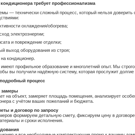
 кондиционера требует профессионализма
емы — технически сложный процесс, который нельзя доверить
ствиями:
тивности охлаждения/обогрева;
ход электроэнергии;
нсата и повреждение отделки;
й выход оборудования из строя;
 на кондиционер.
имеют профильное образование и многолетний опыт. Мы строго
тобы вы получили надёжную систему, которая прослужит долгие 
 подробный процесс
и замеры
т на объект, замеряет площадь помещения, анализирует особе
онера с учётом ваших пожеланий и бюджета.
еты и договор по запросу
меров формируем детальную смету, фиксируем цену в договоре
атериалы и сроки исполнения.
удования
ионер и все необходимые комплектующие прямо к вашему дому.