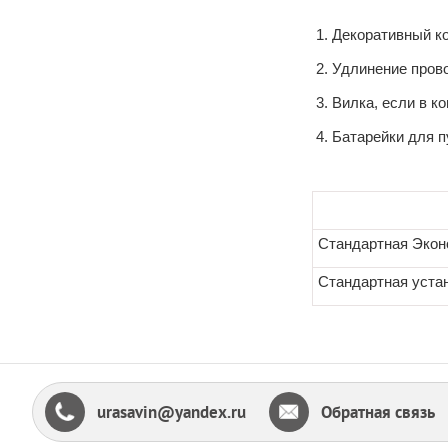
Декоративный к
Удлинение прово
Вилка, если в к
Батарейки для п
Стандартная Экон
Стандартная уста
urasavin@yandex.ru
Обратная связь