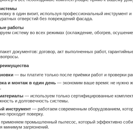
системы
новку в один визит, используя профессиональный инструмент 
уратных отверстий без повреждений фасада.
ые работы
руем систему во всех режимах (охлаждение, обогрев, осушение
акет документов: договор, акт выполненных работ, гарантийны
 вопросы.
реимущества
ановки
— вы платите только после приёмки работ и проверки ра
вка и монтаж в один день
— экономим ваше время: не нужно жд
.
материалы
— используем только сертифицированные комплект
жность и долговечность системы.
й инструмент
— работаем современным оборудованием, которо
но проходит поверку.
применяем промышленный пылесос, который эффективно собира
я минимум загрязнений.