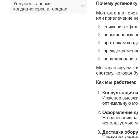
Почему установк
Услуги установки
кондиционеров в городах
Монтаж сплит‑сист
или привлечение н
снижению эффек
повышенному э
протечкам конд
преждевременно
аннулированию 
Мы гарантируем ка
систему, которая б
Как мы работаем:
Консультация 
Инженер выезжае
оптимальную мо
Оформление до
На основании за
используемые м
Доставка обор
Привозим кондиц