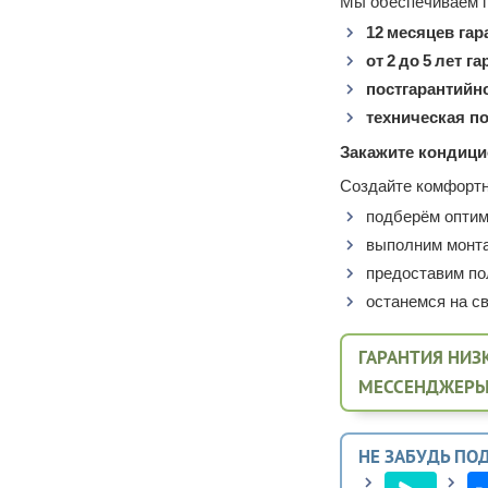
Мы обеспечиваем п
12 месяцев га
от 2 до 5 лет 
постгарантийн
техническая п
Закажите кондици
Создайте комфортн
подберём оптим
выполним монта
предоставим по
останемся на св
ГАРАНТИЯ НИЗК
МЕССЕНДЖЕРЫ
НЕ ЗАБУДЬ ПО