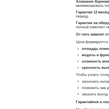
Алмазное бурени
минимизировать по
Гарантия 12 меся
период.
Гарантия на обору
полный комплект г
От чего зависит с
Цена формируется 
площадь поме
модель и фун
сложность мо
срочность вып
Чтобы узнать точн
заполнить онлай
позвонить нам 
заказать выезд
Гарантийное и по