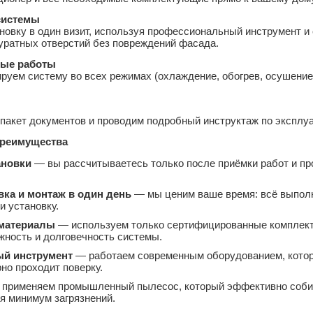
системы
новку в один визит, используя профессиональный инструмент 
уратных отверстий без повреждений фасада.
ые работы
руем систему во всех режимах (охлаждение, обогрев, осушение
акет документов и проводим подробный инструктаж по эксплуа
реимущества
ановки
— вы рассчитываетесь только после приёмки работ и пр
вка и монтаж в один день
— мы ценим ваше время: всё выполня
и установку.
материалы
— используем только сертифицированные комплект
жность и долговечность системы.
й инструмент
— работаем современным оборудованием, которо
но проходит поверку.
применяем промышленный пылесос, который эффективно собира
я минимум загрязнений.