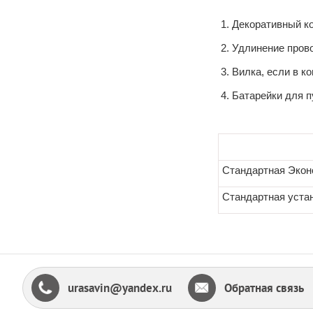
Декоративный к
Удлинение прово
Вилка, если в к
Батарейки для п
Стандартная Экон
Стандартная уста
urasavin@yandex.ru
Обратная связь