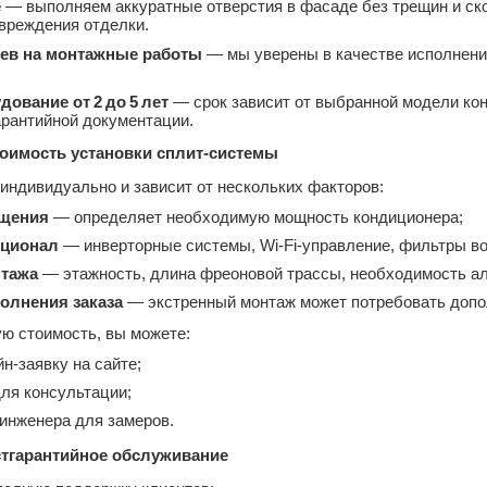
е
— выполняем аккуратные отверстия в фасаде без трещин и ско
вреждения отделки.
цев на монтажные работы
— мы уверены в качестве исполнени
дование от 2 до 5 лет
— срок зависит от выбранной модели кон
арантийной документации.
тоимость установки сплит‑системы
индивидуально и зависит от нескольких факторов:
щения
— определяет необходимую мощность кондиционера;
кционал
— инверторные системы, Wi‑Fi‑управление, фильтры во
нтажа
— этажность, длина фреоновой трассы, необходимость ал
олнения заказа
— экстренный монтаж может потребовать допо
ую стоимость, вы можете:
н‑заявку на сайте;
для консультации;
 инженера для замеров.
стгарантийное обслуживание