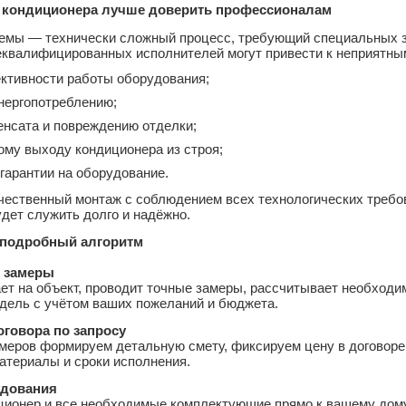
у кондиционера лучше доверить профессионалам
емы — технически сложный процесс, требующий специальных з
еквалифицированных исполнителей могут привести к неприятны
тивности работы оборудования;
нергопотреблению;
енсата и повреждению отделки;
му выходу кондиционера из строя;
гарантии на оборудование.
чественный монтаж с соблюдением всех технологических требо
удет служить долго и надёжно.
 подробный алгоритм
и замеры
т на объект, проводит точные замеры, рассчитывает необходи
дель с учётом ваших пожеланий и бюджета.
говора по запросу
меров формируем детальную смету, фиксируем цену в договоре
атериалы и сроки исполнения.
удования
ионер и все необходимые комплектующие прямо к вашему дому.