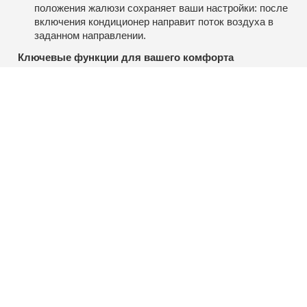
положения жалюзи сохраняет ваши настройки: после
включения кондиционер направит поток воздуха в
заданном направлении.
Ключевые функции для вашего комфорта
Eco‑режим. Оптимизирует работу системы для
минимального энергопотребления — идеально для
длительного использования.
Таймер ВКЛ/ВЫКЛ. Программируйте работу
кондиционера заранее: настройте автоматическое
включение перед возвращением домой или
выключение перед сном.
Smart Defrost (умное оттаивание). Автоматически
предотвращает образование наледи на внешнем
блоке в режиме обогрева, обеспечивая стабильную
работу даже в холодную погоду.
Тёплый пуск. В режиме обогрева кондиционер не
подаёт холодный воздух в помещение до
достижения заданной температуры — вы сразу
ощущаете тепло.
Автоматический перезапуск. После перебоев с