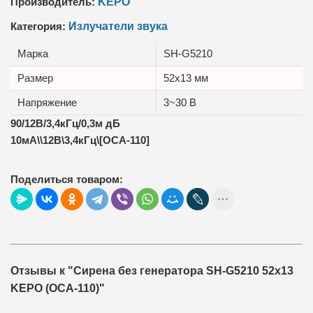
Производитель:
KEPO
Категория:
Излучатели звука
Марка
SH-G5210
Размер
52x13 мм
Напряжение
3~30 В
90/12В/3,4кГц/0,3м дБ
10мА\\12В\3,4кГц\[ОСА-110]
Поделиться товаром:
Отзывы к "Сирена без генератора SH-G5210 52x13
KEPO (ОСА-110)"