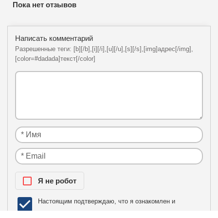
Пока нет отзывов
Написать комментарий
Разрешенные теги: [b][/b],[i][/i],[u][/u],[s][/s],[img]адрес[/img],
[color=#dadada]текст[/color]
Я нe рoбoт
Настоящим подтверждаю, что я ознакомлен и
политики
согласен с условиями