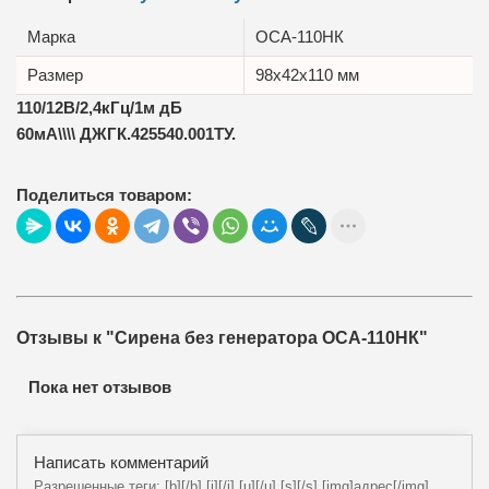
Марка
ОСА-110НК
Размер
98x42x110 мм
110/12В/2,4кГц/1м дБ
60мА\\\\ ДЖГК.425540.001ТУ.
Поделиться товаром:
Отзывы к "Сирена без генератора ОСА-110НК"
Пока нет отзывов
Написать комментарий
Разрешенные теги: [b][/b],[i][/i],[u][/u],[s][/s],[img]адрес[/img],