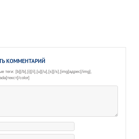
ТЬ КОММЕНТАРИЙ
теги: [b][/b],[i][/i],[u][/u],[s][/s],[img]адрес[/img],
ada]текст[/color]