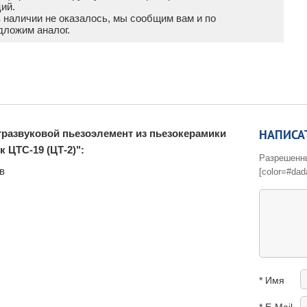
ий.
в наличии не оказалось, мы сообщим вам и по
дложим аналог.
НАПИСА
тразвуковой пьезоэлемент из пьезокерамики
к ЦТС-19 (ЦТ-2)":
Разрешенные 
в
[color=#dad
* Имя