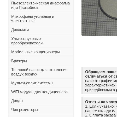
Пьезоэлектрическая диафрагма
или Пьезоблок
Микрофоны угольные и
электретные
Динамики
Ультразвуковые
преобразователи
Мобильные кондиционеры
Бризеры
Тепловой насос для отопления
Обращаем ваше 
воздух воздух
отличаться от с
на фотографии мо
Мульти-сплит системы
характеристиках
приведёнными в р
WiFi модуль для кондиционера
Диоды
Ответы на част
1. Если указано, 
Чип резисторы
нашем складе ил
2. Оплата заказ