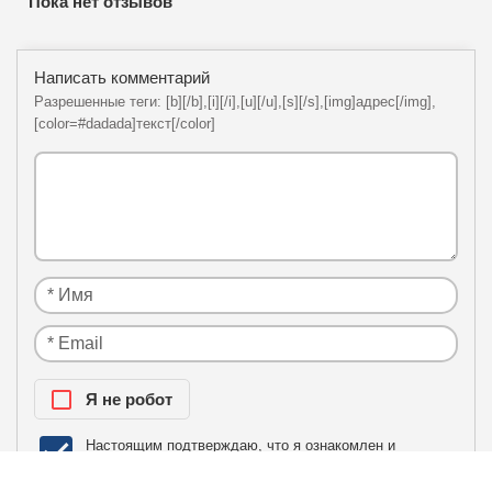
Пока нет отзывов
Написать комментарий
Разрешенные теги: [b][/b],[i][/i],[u][/u],[s][/s],[img]адрес[/img],
[color=#dadada]текст[/color]
Я нe рoбoт
Настоящим подтверждаю, что я ознакомлен и
политики
согласен с условиями