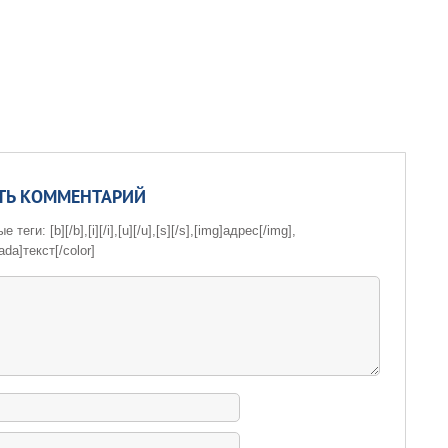
ТЬ КОММЕНТАРИЙ
теги: [b][/b],[i][/i],[u][/u],[s][/s],[img]адрес[/img],
ada]текст[/color]