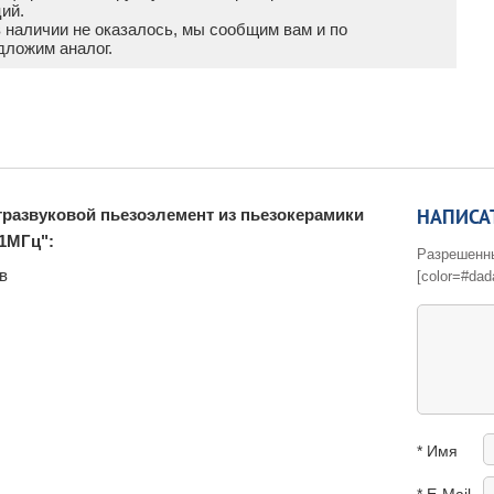
ий.
в наличии не оказалось, мы сообщим вам и по
дложим аналог.
НАПИСА
тразвуковой пьезоэлемент из пьезокерамики
1МГц":
Разрешенные 
в
[color=#dad
* Имя