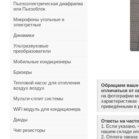
Пьезоэлектрическая диафрагма
или Пьезоблок
Микрофоны угольные и
электретные
Динамики
Ультразвуковые
преобразователи
Мобильные кондиционеры
Бризеры
Тепловой насос для отопления
Обращаем ваше 
воздух воздух
отличаться от с
на фотографии мо
Мульти-сплит системы
характеристиках
приведёнными в р
WiFi модуль для кондиционера
Диоды
Ответы на част
1. Если указано, 
Чип резисторы
нашем складе ил
2. Оплата заказ