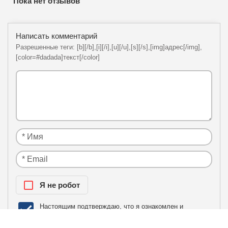
Пока нет отзывов
Написать комментарий
Разрешенные теги: [b][/b],[i][/i],[u][/u],[s][/s],[img]адрес[/img],
[color=#dadada]текст[/color]
Я нe рoбoт
Настоящим подтверждаю, что я ознакомлен и
политики
согласен с условиями