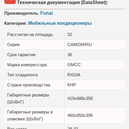
Техническая документация (DataSheet):
Производитель:
Funai
Категория:
Мобильные кондиционеры
Рассчитан на площадь
32
Серия
CAMOMIRU
Срок гарантии
36
Марка компрессора
GMCC
Тип хладагента
R410A
Страна производства
КНР
Габаритные размеры
419x688x358
(ШxВxГ)
Габаритные размеры в
460x850x396
упаковке (ШxВxГ)
Вес нетто
28.10