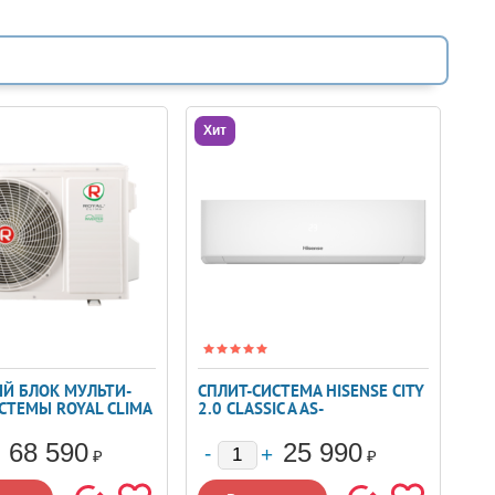
Хит
Й БЛОК МУЛЬТИ-
СПЛИТ-СИСТЕМА HISENSE CITY
СТЕМЫ ROYAL CLIMA
2.0 CLASSIC A AS-
HN/OUT
09HW4RLRKA01
68 590
25 990
₽
₽