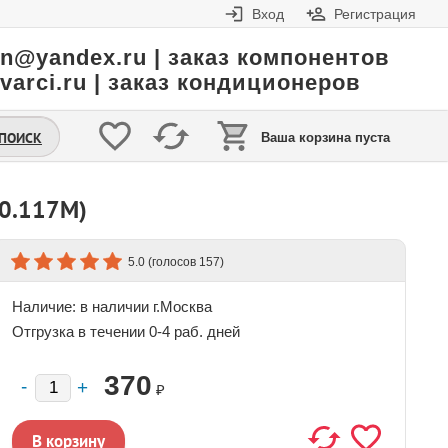
Вход
Регистрация
in@yandex.ru | заказ компонентов
varci.ru | заказ кондиционеров
.ПОИСК
Ваша корзина пуста
90.117M)
(голосов
)
5.0
157
Наличие:
в наличии г.Москва
Отгрузка в течении 0-4 раб. дней
370
₽