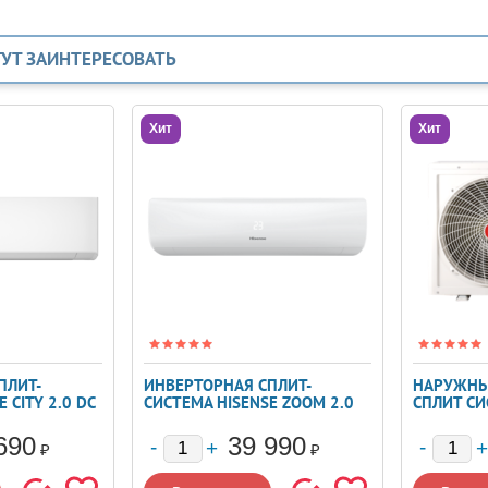
ГУТ ЗАИНТЕРЕСОВАТЬ
Хит
Хит
ПЛИТ-
ИНВЕРТОРНАЯ СПЛИТ-
НАРУЖНЫ
 CITY 2.0 DC
СИСТЕМА HISENSE ZOOM 2.0
СПЛИТ СИ
9UW4RYRKA06
DC INVERTER AS-
2TFM-17
13UW4RYRKB05
690
39 990
₽
₽