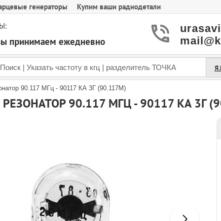
арцевые генераторы
Купим ваши радиодетали
Ы:
urasav
mail@k
азы принимаем ежедневно
Я
натор 90.117 МГц - 90117 КА 3Г (90.117M)
РЕЗОНАТОР 90.117 МГЦ - 90117 КА 3Г (