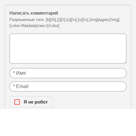
Написать комментарий
Разрешенные теги: [b][/b],[i][/i],[u][/u],[s][/s],[img]адрес[/img],
[color=#dadada]текст[/color]
Я нe рoбoт
Настоящим подтверждаю, что я ознакомлен и
политики
согласен с условиями
конфиденциальности
.