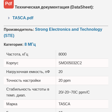
Техническая документация (DataSheet):
TA5CA.pdf
Производитель:
Strong Electronics and Technology
(STE)
Категория:
8 МГц
Частота, кГц
8000
Корпус
SMD05032C2
Нагрузочная емкость, пФ
20
Точность настройки
20 ppm
Стабильность частоты в
20/-20~70C ppm/C
темп. диап.
Маркa
TA5CA