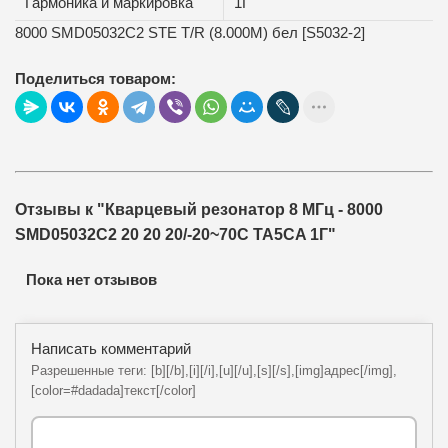
Гармоника и маркировка
1Г
8000 SMD05032C2 STE T/R (8.000M) бел [S5032-2]
Поделиться товаром:
Отзывы к "Кварцевый резонатор 8 МГц - 8000
SMD05032C2 20 20 20/-20~70C TA5CA 1Г"
Пока нет отзывов
Написать комментарий
Разрешенные теги: [b][/b],[i][/i],[u][/u],[s][/s],[img]адрес[/img],
[color=#dadada]текст[/color]