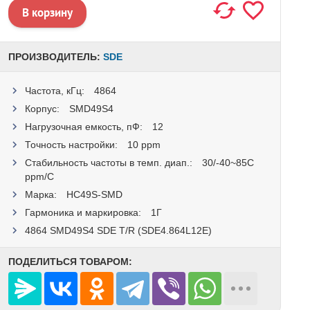
ПРОИЗВОДИТЕЛЬ:
SDE
Частота, кГц:
4864
Корпус:
SMD49S4
Нагрузочная емкость, пФ:
12
Точность настройки:
10 ppm
Стабильность частоты в темп. диап.:
30/-40~85C
ppm/C
Маркa:
HC49S-SMD
Гармоника и маркировка:
1Г
4864 SMD49S4 SDE T/R (SDE4.864L12E)
ПОДЕЛИТЬСЯ ТОВАРОМ: