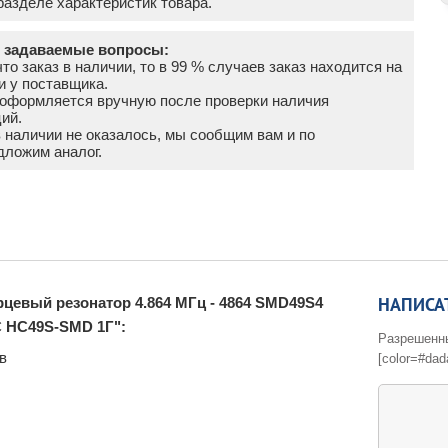
азделе характеристик товара.
о задаваемые вопросы:
что заказ в наличии, то в 99 % случаев заказ находится на
и у поставщика.
а оформляется вручную после проверки наличия
ий.
в наличии не оказалось, мы сообщим вам и по
дложим аналог.
НАПИСА
цевый резонатор 4.864 МГц - 4864 SMD49S4
5C HC49S-SMD 1Г":
Разрешенные 
в
[color=#dad