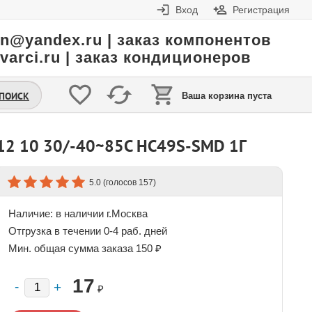
Вход
Регистрация
in@yandex.ru | заказ компонентов
varci.ru | заказ кондиционеров
.ПОИСК
Ваша корзина пуста
2 10 30/-40~85C HC49S-SMD 1Г
(голосов
)
5.0
157
Наличие:
в наличии г.Москва
Отгрузка в течении 0-4 раб. дней
Мин. общая сумма заказа 150 ₽
17
₽