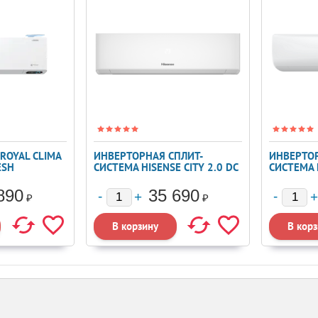
ROYAL CLIMA
ИНВЕРТОРНАЯ СПЛИТ-
ИНВЕРТОР
ESH
СИСТЕМА HISENSE CITY 2.0 DC
СИСТЕМА 
INVERTER AS-09UW4RYRKA06
DC INVERT
13UW4RY
890
35 690
₽
₽