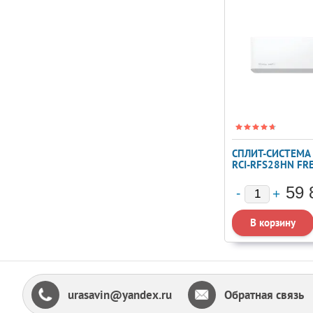
СПЛИТ-СИСТЕМА 
RCI-RFS28HN FR
STANDARD
59 
urasavin@yandex.ru
Обратная связь