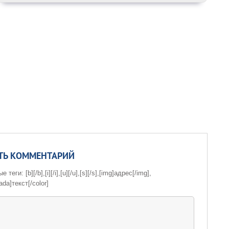
ТЬ КОММЕНТАРИЙ
теги: [b][/b],[i][/i],[u][/u],[s][/s],[img]адрес[/img],
ada]текст[/color]