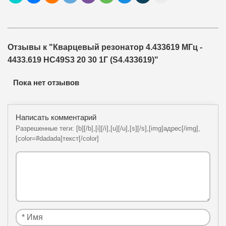
Отзывы к "Кварцевый резонатор 4.433619 МГц -
4433.619 HC49S3 20 30 1Г (S4.433619)"
Пока нет отзывов
Написать комментарий
Разрешенные теги: [b][/b],[i][/i],[u][/u],[s][/s],[img]адрес[/img],
[color=#dadada]текст[/color]