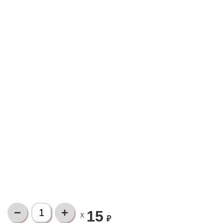
15
X
₽