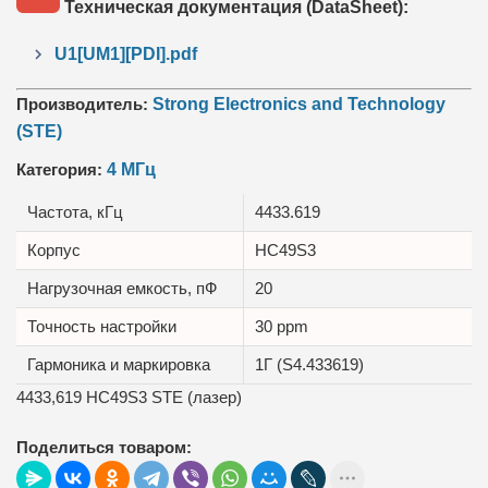
Техническая документация (DataSheet):
U1[UM1][PDI].pdf
Производитель:
Strong Electronics and Technology
(STE)
Категория:
4 МГц
Частота, кГц
4433.619
Корпус
HC49S3
Нагрузочная емкость, пФ
20
Точность настройки
30 ppm
Гармоника и маркировка
1Г (S4.433619)
4433,619 HC49S3 STE (лазер)
Поделиться товаром: