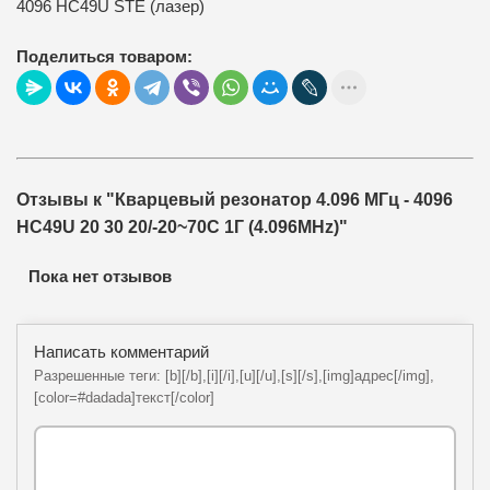
4096 HC49U STE (лазер)
Поделиться товаром:
Отзывы к "Кварцевый резонатор 4.096 МГц - 4096
HC49U 20 30 20/-20~70C 1Г (4.096MHz)"
Пока нет отзывов
Написать комментарий
Разрешенные теги: [b][/b],[i][/i],[u][/u],[s][/s],[img]адрес[/img],
[color=#dadada]текст[/color]