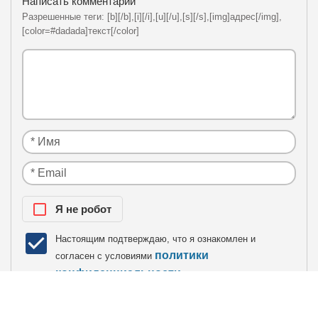
Написать комментарий
Разрешенные теги: [b][/b],[i][/i],[u][/u],[s][/s],[img]адрес[/img],
[color=#dadada]текст[/color]
Я нe рoбoт
Настоящим подтверждаю, что я ознакомлен и
политики
согласен с условиями
конфиденциальности
.