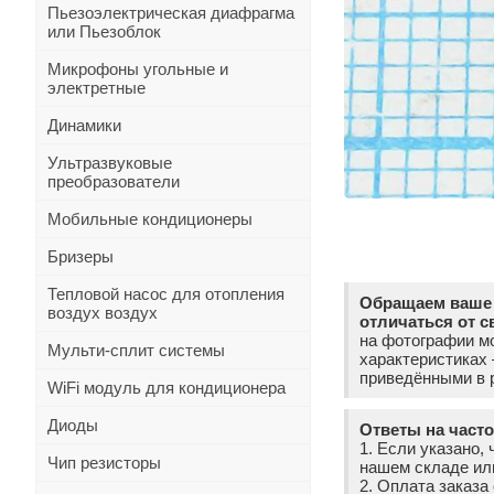
Пьезоэлектрическая диафрагма
или Пьезоблок
Микрофоны угольные и
электретные
Динамики
Ультразвуковые
преобразователи
Мобильные кондиционеры
Бризеры
Тепловой насос для отопления
Обращаем ваше 
воздух воздух
отличаться от с
на фотографии мо
Мульти-сплит системы
характеристиках
приведёнными в р
WiFi модуль для кондиционера
Диоды
Ответы на част
1. Если указано, 
Чип резисторы
нашем складе ил
2. Оплата заказ