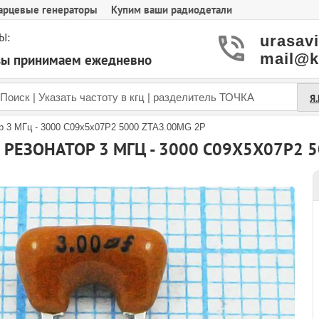
арцевые генераторы
Купим ваши радиодетали
Ы:
urasav
mail@k
азы принимаем ежедневно
Я
р 3 МГц - 3000 C09x5x07P2 5000 ZTA3.00MG 2P
РЕЗОНАТОР 3 МГЦ - 3000 C09X5X07P2 5