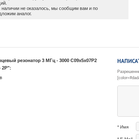
ий.
в наличии не оказалось, мы сообщим вам и по
дложим аналог.
НАПИСА
цевый резонатор 3 МГц - 3000 C09x5x07P2
 2P":
Разрешенные 
в
[color=#dad
* Имя