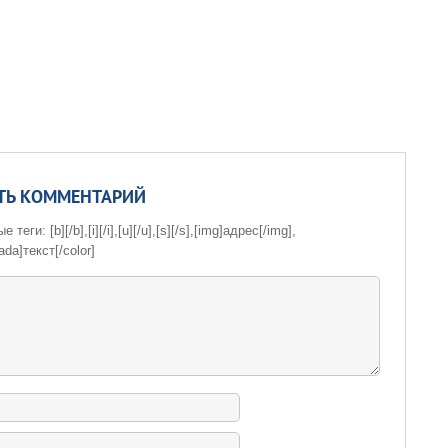
ТЬ КОММЕНТАРИЙ
теги: [b][/b],[i][/i],[u][/u],[s][/s],[img]адрес[/img],
ada]текст[/color]