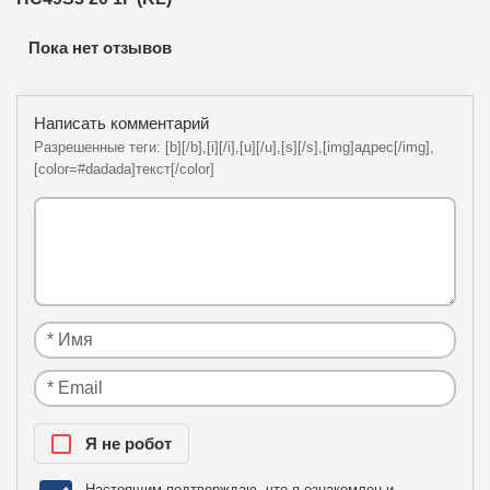
Пока нет отзывов
Написать комментарий
Разрешенные теги: [b][/b],[i][/i],[u][/u],[s][/s],[img]адрес[/img],
[color=#dadada]текст[/color]
Я нe рoбoт
Настоящим подтверждаю, что я ознакомлен и