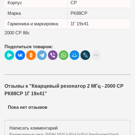
Корпус
СР
Маркa
РК88СР
Гармоника и маркировка
1Г 19x41
2000 СР 86г.
Поделиться товаром:
Отзывы к "Кварцевый резонатор 2 МГц - 2000 СР
РК88СР 1Г 19x41"
Пока нет отзывов
Написать комментарий
Разрешенные теги: [b][/b],[i][/i],[u][/u],[s][/s],[img]адрес[/img],