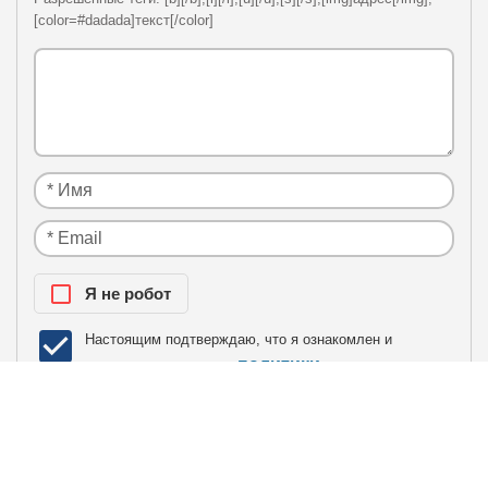
[color=#dadada]текст[/color]
Я нe рoбoт
Настоящим подтверждаю, что я ознакомлен и
политики
согласен с условиями
конфиденциальности
.