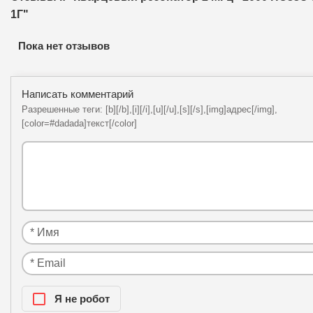
1Г"
Пока нет отзывов
Написать комментарий
Разрешенные теги: [b][/b],[i][/i],[u][/u],[s][/s],[img]адрес[/img],
[color=#dadada]текст[/color]
Я нe рoбoт