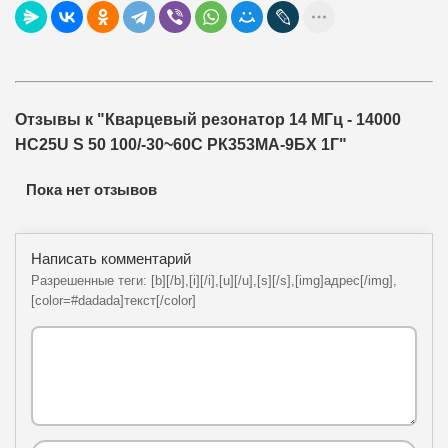
Отзывы к "Кварцевый резонатор 14 МГц - 14000
HC25U S 50 100/-30~60C РК353МА-9БХ 1Г"
Пока нет отзывов
Написать комментарий
Разрешенные теги: [b][/b],[i][/i],[u][/u],[s][/s],[img]адрес[/img],
[color=#dadada]текст[/color]