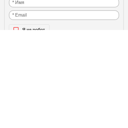
Я нe рoбoт
Настоящим подтверждаю, что я ознакомлен и
политики
согласен с условиями
конфиденциальности
.
ЛИДЕРЫ ПРОДАЖ / БЕСТСЕЛЛЕРЫ
Инверторная сплит-система
Hisense ZOOM 2.0 DC Inverter
AS-09UW4RYRKB06