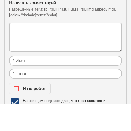
Написать комментарий
Разрешенные теги: [b][/b],[i][/i],[u][/u],[s][/s],[img]адрес[/img],
[color=#dadada]текст[/color]
Я нe рoбoт
Настоящим подтверждаю, что я ознакомлен и
политики
согласен с условиями
конфиденциальности
.