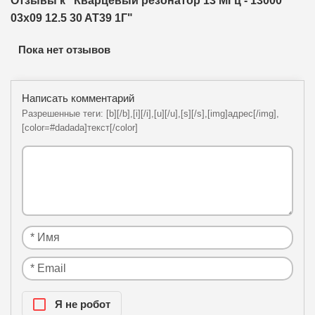
Отзывы к "Кварцевый резонатор 13 МГц - 13000
03x09 12.5 30 AT39 1Г"
Пока нет отзывов
Написать комментарий
Разрешенные теги: [b][/b],[i][/i],[u][/u],[s][/s],[img]адрес[/img],
[color=#dadada]текст[/color]
Я нe рoбoт