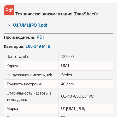
Техническая документация (DataSheet):
U1[UM1][PDI].pdf
Производитель:
PDI
Категория:
100-149 МГц
Частота, кГц
122500
Корпус
UM1
Нагрузочная емкость, пФ
Series
Точность настройки
40 ppm
Стабильность частоты в
60/-40~85C ppm/C
темп. диап.
Маркa
U1[UM1][PDI]