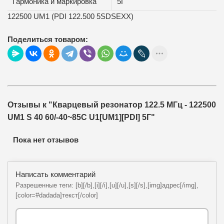
Гармоника и маркировка
5Г
122500 UM1 (PDI 122.500 5SDSEXX)
Поделиться товаром:
Отзывы к "Кварцевый резонатор 122.5 МГц - 122500
UM1 S 40 60/-40~85C U1[UM1][PDI] 5Г"
Пока нет отзывов
Написать комментарий
Разрешенные теги: [b][/b],[i][/i],[u][/u],[s][/s],[img]адрес[/img],
[color=#dadada]текст[/color]