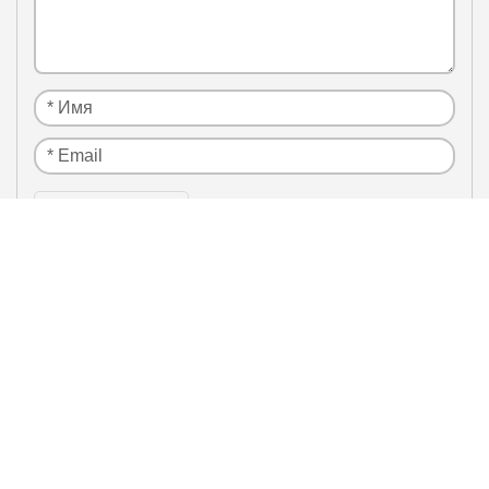
Я нe рoбoт
Настоящим подтверждаю, что я ознакомлен и
политики
согласен с условиями
конфиденциальности
.
ЛИДЕРЫ ПРОДАЖ / БЕСТСЕЛЛЕРЫ