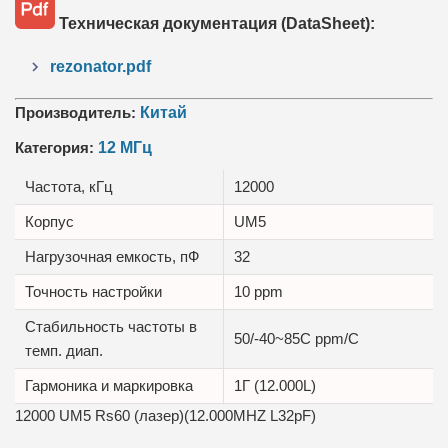
Техническая документация (DataSheet):
rezonator.pdf
Производитель:
Китай
Категория:
12 МГц
Частота, кГц
12000
Корпус
UM5
Нагрузочная емкость, пФ
32
Точность настройки
10 ppm
Стабильность частоты в
50/-40~85C ppm/C
темп. диап.
Гармоника и маркировка
1Г (12.000L)
12000 UM5 Rs60 (лазер)(12.000MHZ L32pF)