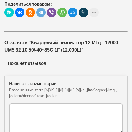
Поделиться товаром:
Отзывы к "Кварцевый резонатор 12 МГц - 12000
UM5 32 10 50/-40~85C 1Г (12.000L)"
Пока нет отзывов
Написать комментарий
Разрешенные теги: [b][/b],[i][/i],[u][/u],[s][/s],[img]адрес[/img],
[color=#dadada]текст[/color]