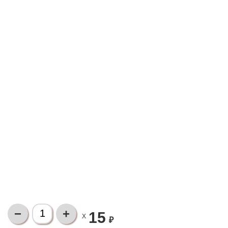
15
X
₽