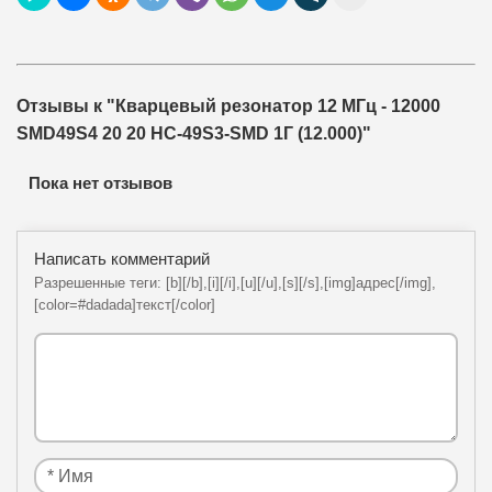
Отзывы к "Кварцевый резонатор 12 МГц - 12000
SMD49S4 20 20 HC-49S3-SMD 1Г (12.000)"
Пока нет отзывов
Написать комментарий
Разрешенные теги: [b][/b],[i][/i],[u][/u],[s][/s],[img]адрес[/img],
[color=#dadada]текст[/color]