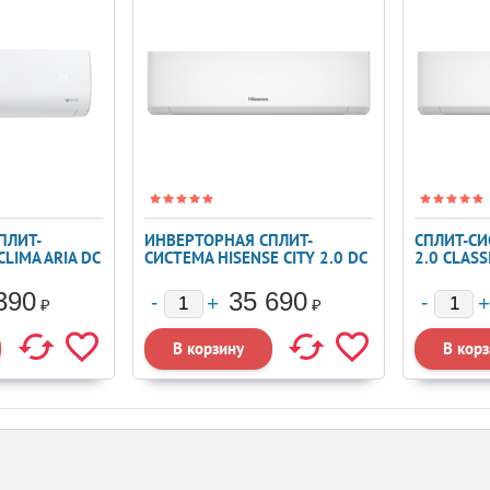
ПЛИТ-
ИНВЕРТОРНАЯ СПЛИТ-
СПЛИТ-СИ
LIMA ARIA DC
СИСТЕМА HISENSE CITY 2.0 DC
2.0 CLASSI
RE35HN
INVERTER AS-09UW4RYRKA06
12HW4RL
390
35 690
₽
₽