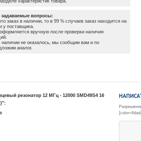
азделе характеристик товара.
о задаваемые вопросы:
что заказ в наличии, то в 99 % случаев заказ находится на
и у поставщика.
а оформляется вручную после проверки наличия
ий.
в наличии не оказалось, мы сообщим вам и по
дложим аналог.
НАПИСА
цевый резонатор 12 МГц - 12000 SMD49S4 16
)":
Разрешенные 
в
[color=#dad