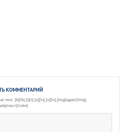
ТЬ КОММЕНТАРИЙ
теги: [b][/b],[i][/i],[u][/u],[s][/s],[img]адрес[/img],
ada]текст[/color]