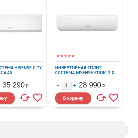
СТЕМА HISENSE CITY
ИНВЕРТОРНАЯ СПЛИТ-
C A AS-
СИСТЕМА HISENSE ZOOM 2.0
RKA01
DC INVERTER AS-
07UW4RYRKB01
35 290
28 990
₽
₽