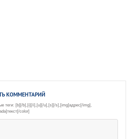
ТЬ КОММЕНТАРИЙ
теги: [b][/b],[i][/i],[u][/u],[s][/s],[img]адрес[/img],
ada]текст[/color]