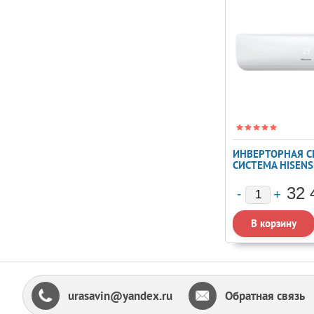
ИНВЕРТОРНАЯ С
СИСТЕМА HISENS
DC INVERTER AS-
09UW4RYRKB06
32 
urasavin@yandex.ru
Обратная связь