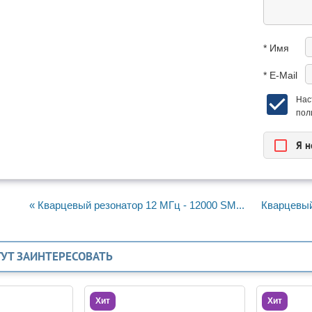
* Имя
* E-Mail
Нас
пол
Я н
« Кварцевый резонатор 12 МГц - 12000 SM...
Кварцевый 
ГУТ ЗАИНТЕРЕСОВАТЬ
Хит
Хит