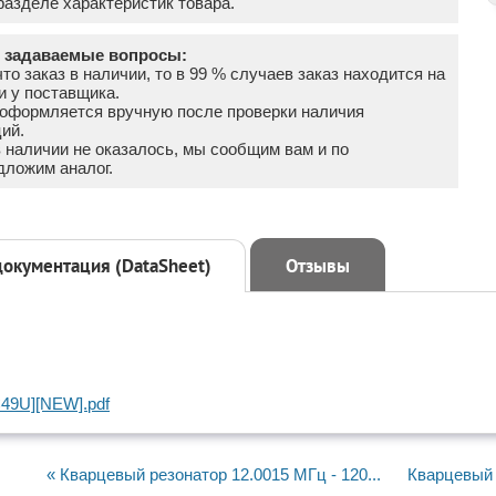
азделе характеристик товара.
о задаваемые вопросы:
что заказ в наличии, то в 99 % случаев заказ находится на
и у поставщика.
а оформляется вручную после проверки наличия
ий.
в наличии не оказалось, мы сообщим вам и по
дложим аналог.
документация (DataSheet)
Отзывы
9U][NEW].pdf
« Кварцевый резонатор 12.0015 МГц - 120...
Кварцевый 