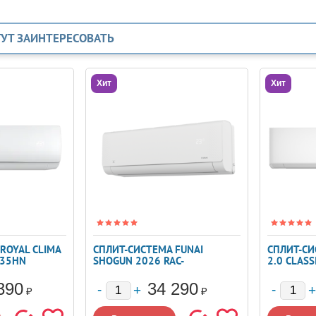
ГУТ ЗАИНТЕРЕСОВАТЬ
Хит
Хит
ROYAL CLIMA
СПЛИТ-СИСТЕМА FUNAI
СПЛИТ-СИ
C35HN
SHOGUN 2026 RAC-
2.0 CLASSI
SG25HP.D05
07HW4RL
390
34 290
₽
₽