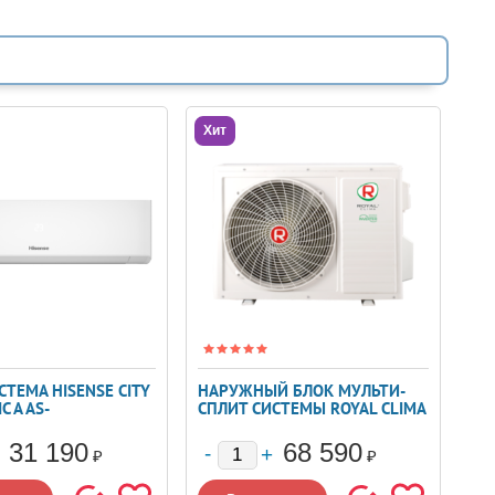
Хит
СТЕМА HISENSE CITY
НАРУЖНЫЙ БЛОК МУЛЬТИ-
C A AS-
СПЛИТ СИСТЕМЫ ROYAL CLIMA
RKA00
2TFM-17HN/OUT
31 190
68 590
₽
₽