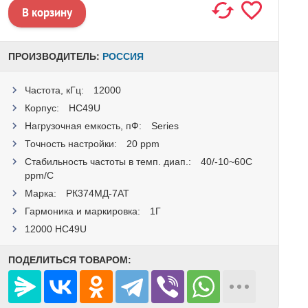
ПРОИЗВОДИТЕЛЬ:
РОССИЯ
Частота, кГц:
12000
Корпус:
HC49U
Нагрузочная емкость, пФ:
Series
Точность настройки:
20 ppm
Стабильность частоты в темп. диап.:
40/-10~60C
ppm/C
Маркa:
РК374МД-7АТ
Гармоника и маркировка:
1Г
12000 HC49U
ПОДЕЛИТЬСЯ ТОВАРОМ: