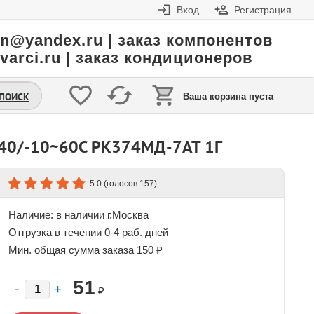
Вход
Регистрация
in@yandex.ru | заказ компонентов
varci.ru | заказ кондиционеров
.ПОИСК
Ваша корзина пуста
40/-10~60C РК374МД-7АТ 1Г
(голосов
)
5.0
157
Наличие:
в наличии г.Москва
Отгрузка в течении 0-4 раб. дней
Мин. общая сумма заказа 150 ₽
51
₽