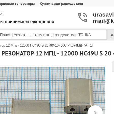
арцевые генераторы
Купим ваши радиодетали
Ы:
urasav
mail@k
азы принимаем ежедневно
Я
тор 12 МГц - 12000 HC49U S 20 40/-10~60C РК374МД-7АТ 1Г
РЕЗОНАТОР 12 МГЦ - 12000 HC49U S 20 