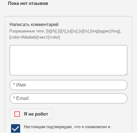
Пока нет отзывов
Написать комментарий
Разрешенные теги: [b][/b],[i][/i],[u][/u],[s][/s],[img]адрес[/img],
[color=#dadada]текст[/color]
Я нe рoбoт
Настоящим подтверждаю, что я ознакомлен и
политики
согласен с условиями