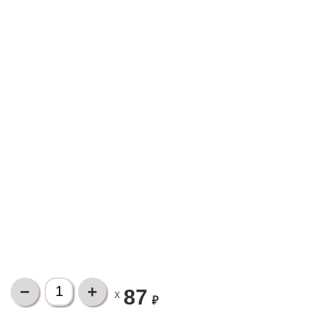
87
X
₽