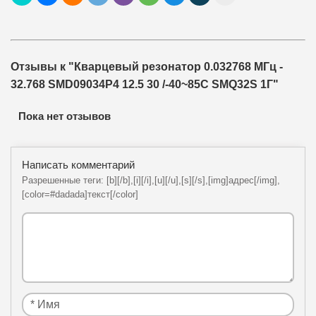
Отзывы к "Кварцевый резонатор 0.032768 МГц -
32.768 SMD09034P4 12.5 30 /-40~85C SMQ32S 1Г"
Пока нет отзывов
Написать комментарий
Разрешенные теги: [b][/b],[i][/i],[u][/u],[s][/s],[img]адрес[/img],
[color=#dadada]текст[/color]