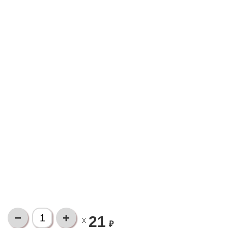
21
X
₽