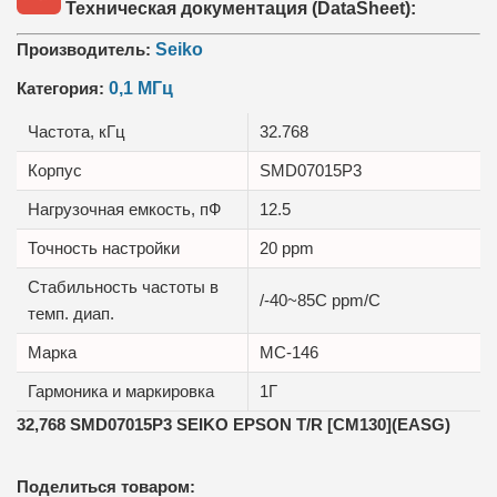
Техническая документация (DataSheet):
Производитель:
Seiko
Категория:
0,1 МГц
Частота, кГц
32.768
Корпус
SMD07015P3
Нагрузочная емкость, пФ
12.5
Точность настройки
20 ppm
Стабильность частоты в
/-40~85C ppm/C
темп. диап.
Маркa
MC-146
Гармоника и маркировка
1Г
32,768 SMD07015P3 SEIKO EPSON T/R [CM130](EASG)
Поделиться товаром: