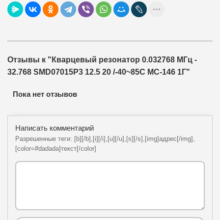
Отзывы к "Кварцевый резонатор 0.032768 МГц -
32.768 SMD07015P3 12.5 20 /-40~85C MC-146 1Г"
Пока нет отзывов
Написать комментарий
Разрешенные теги: [b][/b],[i][/i],[u][/u],[s][/s],[img]адрес[/img],
[color=#dadada]текст[/color]