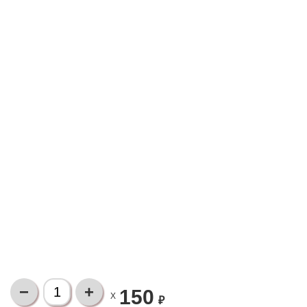
150
X
₽