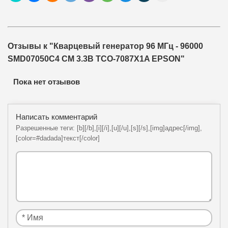
Отзывы к "Кварцевый генератор 96 МГц - 96000
SMD07050C4 CM 3.3В TCO-7087X1A EPSON"
Пока нет отзывов
Написать комментарий
Разрешенные теги: [b][/b],[i][/i],[u][/u],[s][/s],[img]адрес[/img],
[color=#dadada]текст[/color]